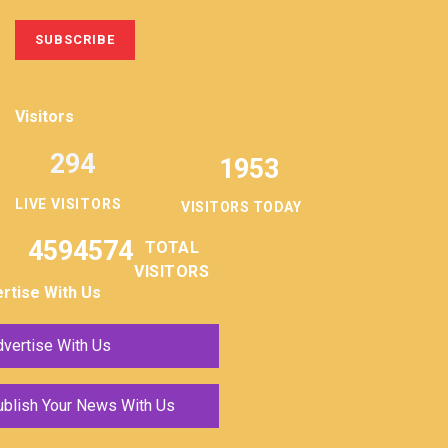
Visitors
294
1953
LIVE VISITORS
VISITORS TODAY
4594574
TOTAL
VISITORS
rtise With Us
vertise With Us
ublish Your News With Us