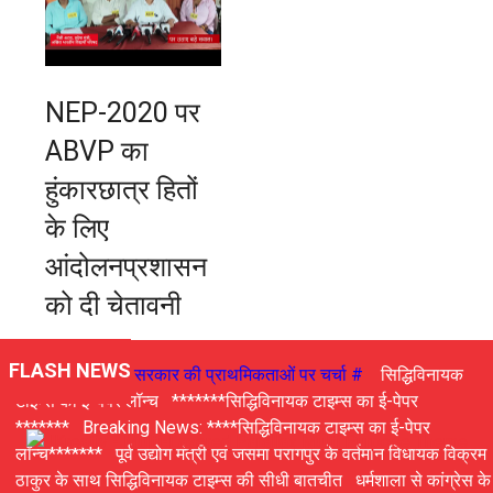
NEP-2020 पर
ABVP का
हुंकारछात्र हितों
के लिए
आंदोलनप्रशासन
को दी चेतावनी
FLASH NEWS
# जनहित मुद्दों और सरकार की प्राथमिकताओं पर चर्चा #
सिद्धिविनायक
टाइम्स का ई-पेपर लॉन्च
*******सिद्धिविनायक टाइम्स का ई-पेपर
*******
Breaking News: ****सिद्धिविनायक टाइम्स का ई-पेपर
लॉन्च*******
पूर्व उद्योग मंत्री एवं जसमा परागपुर के वर्तमान विधायक विक्रम
ठाकुर के साथ सिद्धिविनायक टाइम्स की सीधी बातचीत
धर्मशाला से कांग्रेस के