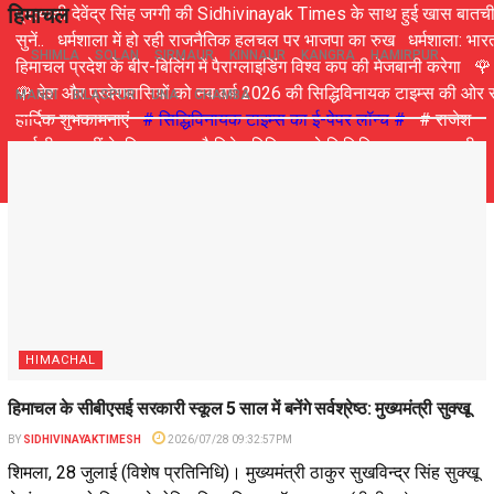
हिमाचल
प्रत्याशी देवेंद्र सिंह जग्गी की Sidhivinayak Times के साथ हुई खास बातच
सुनें..
धर्मशाला में हो रही राजनैतिक हलचल पर भाजपा का रुख
धर्मशाला: भार
SHIMLA
SOLAN
SIRMAUR
KINNAUR
KANGRA
HAMIRPUR
हिमाचल प्रदेश के बीर-बिलिंग में पैराग्लाइडिंग विश्व कप की मेजबानी करेगा
🌹
🌹 देश और प्रदेशवासियों को नव वर्ष 2026 की सिद्धिविनायक टाइम्स की ओर स
MANDI
BILASPUR
UNA
CHAMBA
हार्दिक शुभकामनाएं
# सिद्धिविनायक टाइम्स का ई-पेपर लॉन्च #
# राजेश
धर्माणी घुमारवीं के विधयक अब कैबिनेट मिनिस्टर से सिद्धिविनायक टाइम्स की
खास बातचीत #
HIMACHAL
हिमाचल के सीबीएसई सरकारी स्कूल 5 साल में बनेंगे सर्वश्रेष्ठ: मुख्यमंत्री सुक्खू
BY
SIDHIVINAYAKTIMESH
2026/07/28 09:32:57PM
शिमला, 28 जुलाई (विशेष प्रतिनिधि)। मुख्यमंत्री ठाकुर सुखविन्द्र सिंह सुक्खू