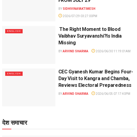
FROM JULY 29
BY
SIDHIVINAYAKTIMESH
2026/07/29 03:27:00PM
The Right Moment to Blood
ENGLISH
Vaibhav Suryavanshi?Is India
Missing
BY
ARVIND SHARMA
2026/06/30 11:19:01AM
CEC Gyanesh Kumar Begins Four-
ENGLISH
Day Visit to Kangra and Chamba,
Reviews Electoral Preparedness
BY
ARVIND SHARMA
2026/06/05 07:17:40PM
देश समाचार