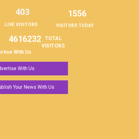
403
1556
LIVE VISITORS
VISITORS TODAY
4616232
TOTAL
VISITORS
rtise With Us
vertise With Us
ublish Your News With Us