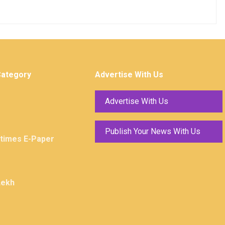
Category
Advertise With Us
Advertise With Us
Publish Your News With Us
ktimes E-Paper
Lekh