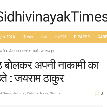
ुनाव 2026
हिमाचल
राज्य
राजनीति
E-PAPER
CARE
ाकामी का ठीकरा हमारे सर फोड़ना चाहते : जयराम ठाकुर
 झूठ बोलकर अपनी नाकामी का
ते : जयराम ठाकुर
0
st News
,
National
,
Political News
,
Shimla