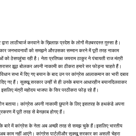
र
द्वारा
लाठीचार्ज
करवाने
के
ख़िलाफ़
प्रदेश
के
लोगों
में
ज़बरदस्त
ग़ुस्सा
है।
कार
जनभावनावों
को
समझने
और
उसका
सम्मान
करने
में
पूरी
तरह
नाकाम
ओं
को
ठेस
पहुंचा
रही
है।
नेता
प्रतिपक्ष
जयराम
ठाकुर
ने
पंचायती
राज
मंत्री
सरासर
झूठ
बोलकर
अपनी
नाकामी
का
ठीकरा
हमारे
सर
फोड़ना
चाहते
हैं।
विधान
सभा
में
दिए
गए
बयान
के
बाद
उन
पर
कांग्रेस
आलाकमान
का
भारी
दबाव
दिए
गए
हैं।
सुक्खू
सरकार
उन्हीं
से
ही
उनके
बयान
आधारहीन
बयान
दिलवाकर
इसलिए
मंत्री
महोदय
भाजपा
के
सिर
पर
ठीकरा
फोड़
रहे
हैं।
हीन
बताया।
कांग्रेस
अपनी
नाकामी
छुपाने
के
लिए
इस
तरह
के
हथकंडे
अपना
प्रकरण
में
पूरी
तरह
से
बेनक़ाब
हो
गए
हैं।
के
बारे
में
कांग्रेस
के
नेता
अब
अच्छी
तरह
से
समझ
चुके
हैं।
इसलिए
भारतीय
अब
काम
नहीं
आएंगे।
कांग्रेस
पार्टली
और
सुक्खू
सरकार
का
असली
चेहरा