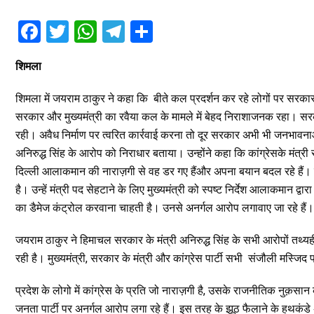
F
T
W
T
S
a
wi
h
el
h
शिमला
ce
tt
at
e
ar
b
er
s
gr
e
शिमला
में
जयराम
ठाकुर
ने
कहा
कि
बीते
कल
प्रदर्शन
कर
रहे
लोगों
पर
सरका
o
A
a
सरकार
और
मुख्यमंत्री
का
रवैया
कल
के
मामले
में
बेहद
निराशाजनक
रहा।
सर
रही।
अवैध
निर्माण
पर
त्वरित
कार्रवाई
करना
तो
दूर
सरकार
अभी
भी
जनभावना
o
p
m
अनिरुद्ध
सिंह
के
आरोप
को
निराधार
बताया।
उन्होंने
कहा
कि
कांग्रेस
के
मंत्री
k
p
दिल्ली
आलाकमान
की
नाराज़गी
से
वह
डर
गए
हैं
और
अपना
बयान
बदल
रहे
हैं।
है।
उन्हें
मंत्री
पद
से
हटाने
के
लिए
मुख्यमंत्री
को
स्पष्ट
निर्देश
आलाकमान
द्वारा
का
डैमेज
कंट्रोल
करवाना
चाहती
है।
उनसे
अनर्गल
आरोप
लगावाए
जा
रहे
हैं।
जयराम
ठाकुर
ने
हिमाचल
सरकार
के
मंत्री
अनिरुद्ध
सिंह
के
सभी
आरोपों
तथ्य
रही
है।
मुख्यमंत्री
,
सरकार
के
मंत्री
और
कांग्रेस
पार्टी
सभी
संजौली
मस्जिद
प्रदेश
के
लोगो
में
कांग्रेस
के
प्रति
जो
नाराज़गी
है
,
उसके
राजनीतिक
नुक़सान
जनता
पार्टी
पर
अनर्गल
आरोप
लगा
रहे
हैं।
इस
तरह
के
झूठ
फैलाने
के
हथकंडे