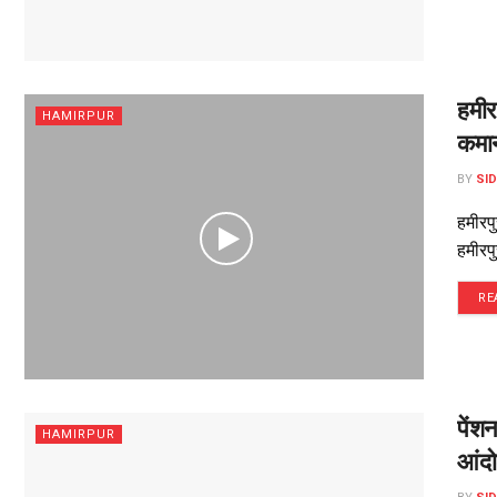
हमीर
HAMIRPUR
कमा
BY
SI
हमीरपु
हमीरपु
RE
पेंश
HAMIRPUR
आंदो