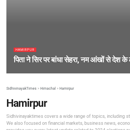
HAMIRPUR
पिता ने सिर पर बांधा सेहरा, नम आंखों से देश क
SidhivinayakTimes
>
Himachal
>
Hamirpur
Hamirpur
Sidhivinayaktimes covers a wide range of topics, including 
We also focused on financial markets, business news, econo