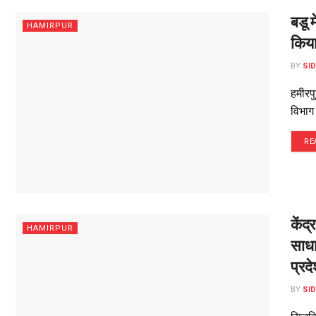
बडू 
HAMIRPUR
किय
BY
SI
हमीरपु
विभाग
RE
केंद
HAMIRPUR
साधा
प्रद
BY
SI