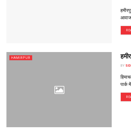
हमीरपु
आवाज 
RE
हमीर
HAMIRPUR
BY
SI
हिमाचल
पार्क 
RE