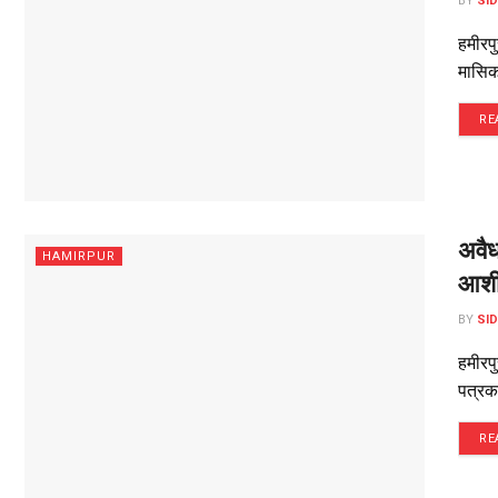
BY
SI
हमीरप
मासिक 
RE
अवैध
HAMIRPUR
आशीष
BY
SI
हमीरपु
पत्रका
RE