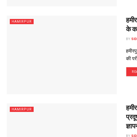
हमीर
HAMIRPUR
के कड़
BY
SI
हमीरपु
की परी
RE
हमीरप
HAMIRPUR
प्रदू
ज्ञाप
BY
SI