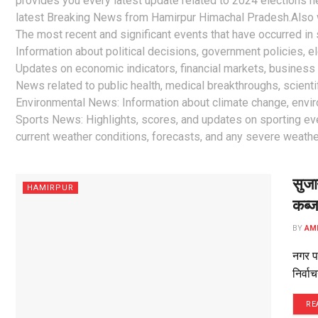
provides you every latest update related to 2024 elections 
latest Breaking News from Hamirpur Himachal Pradesh.Also 
The most recent and significant events that have occurred in
Information about political decisions, government policies,
Updates on economic indicators, financial markets, business
News related to public health, medical breakthroughs, scient
Environmental News: Information about climate change, enviro
Sports News: Highlights, scores, and updates on sporting ev
current weather conditions, forecasts, and any severe weathe
सुजा
HAMIRPUR
कब्ज
BY
AM
नगर पर
निर्व
RE