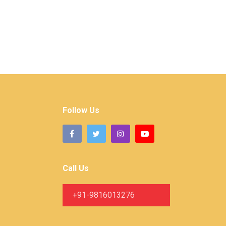
Follow Us
Call Us
+91-9816013276