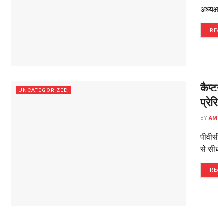
अध्यक्ष
RE
कैप्
UNCATEGORIZED
प्रेर
BY
AM
पीवीसी
से सीध
RE