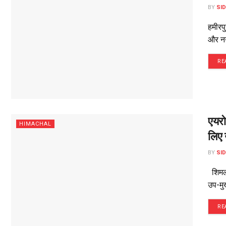
BY
SI
हमीरपु
और नग
RE
एयरो
HIMACHAL
लिए 
BY
SI
शिमला 
उप-मु
RE