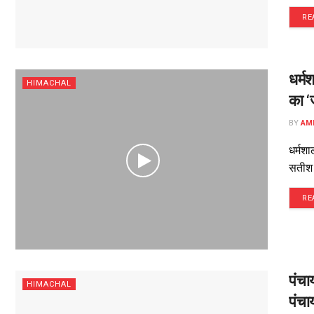
RE
धर्म
HIMACHAL
का ‘
BY
AM
धर्मशा
सतीश 
RE
पंचा
HIMACHAL
पंचा