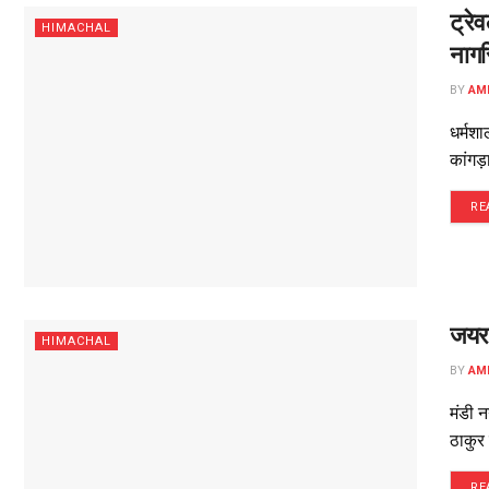
ट्रे
HIMACHAL
नागर
BY
AM
धर्मशा
कांगड़
RE
जयरा
HIMACHAL
BY
AM
मंडी न
ठाकुर 
RE