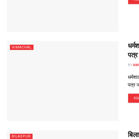
धर्म
HIMACHAL
पत्र 
BY
AM
धर्मश
पत्र ज
RE
बिला
BILASPUR