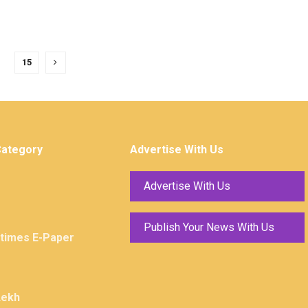
…
15
Category
Advertise With Us
Advertise With Us
Publish Your News With Us
ktimes E-Paper
Lekh