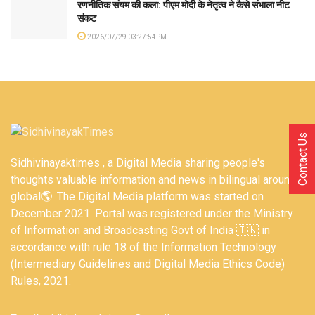
रणनीतिक संयम की कला: पीएम मोदी के नेतृत्व ने कैसे संभाला नीट
संकट
2026/07/29 03:27:54PM
Contact Us
Sidhivinayaktimes , a Digital Media sharing people's
thoughts valuable information and news in bilingual around
global🌎. The Digital Media platform was started on
December 2021. Portal was registered under the Ministry
of Information and Broadcasting Govt of India 🇮🇳 in
accordance with rule 18 of the Information Technology
(Intermediary Guidelines and Digital Media Ethics Code)
Rules, 2021.