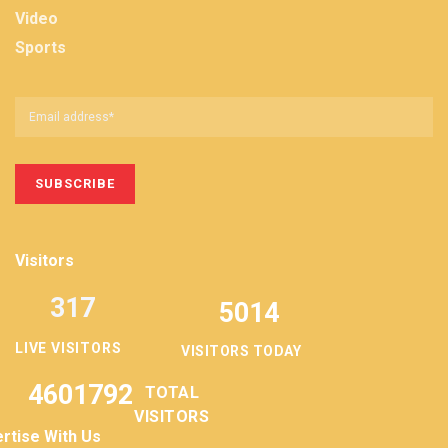
Video
Sports
Visitors
317
5014
LIVE VISITORS
VISITORS TODAY
4601792
TOTAL
VISITORS
rtise With Us