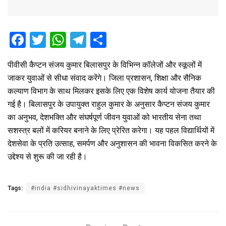
F
T
W
T
S
a
wi
h
el
h
पीवीसी कैप्टन संजय कुमार बिलासपुर के विभिन्न कॉलेजों और स्कूलों में
ce
tt
at
e
ar
जाकर युवाओं से सीधा संवाद करेंगे। जिला प्रशासन, शिक्षा और सैनिक
b
er
s
gr
e
कल्याण विभाग के साथ मिलकर इसके लिए एक विशेष कार्य योजना तैयार की
o
A
a
गई है। बिलासपुर के उपायुक्त राहुल कुमार के अनुसार कैप्टन संजय कुमार
o
p
m
का अनुभव, देशभक्ति और संघर्षपूर्ण जीवन युवाओं को भारतीय सेना तथा
सशस्त्र बलों में करियर बनाने के लिए प्रेरित करेगा। यह पहल विद्यार्थियों में
k
p
देशसेवा के प्रति उत्साह, समर्पण और अनुशासन की भावना विकसित करने के
उद्देश्य से शुरू की जा रही है।
Tags:
#india #sidhivinayaktimes #news