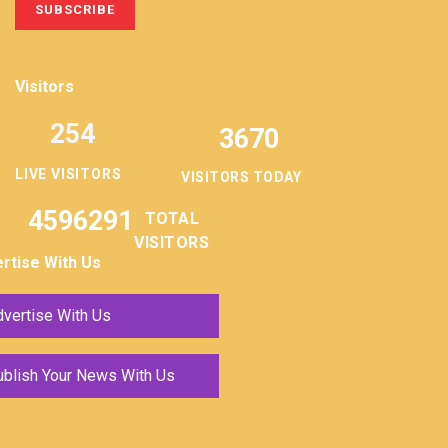
Visitors
254
3670
LIVE VISITORS
VISITORS TODAY
4596291
TOTAL
VISITORS
rtise With Us
vertise With Us
ublish Your News With Us