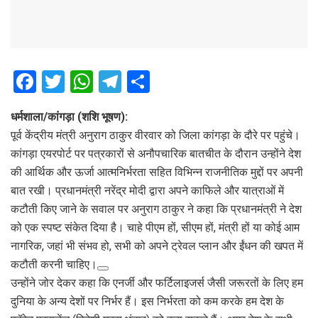
F
T
W
T
S
a
wi
h
el
h
धर्मशाला/कांगड़ा (शशि भूषण):
ce
tt
at
e
ar
पूर्व केंद्रीय मंत्री अनुराग ठाकुर वीरवार को जिला कांगड़ा के दौरे पर पहुंचे।
b
er
s
gr
e
कांगड़ा एयरपोर्ट पर पत्रकारों से अनौपचारिक बातचीत के दौरान उन्होंने देश
o
A
a
की आर्थिक और ऊर्जा आत्मनिर्भरता सहित विभिन्न राजनीतिक मुद्दों पर अपनी
o
p
m
बात रखी। प्रधानमंत्री नरेंद्र मोदी द्वारा अपने काफिले और यात्राओं में
कटौती किए जाने के सवाल पर अनुराग ठाकुर ने कहा कि प्रधानमंत्री ने देश
k
p
को एक स्पष्ट संकेत दिया है। चाहे पीएम हों, सीएम हों, मंत्री हों या कोई आम
नागरिक, जहां भी संभव हो, सभी को अपने ट्रेवल प्लान और ईंधन की खपत में
कटौती करनी चाहिए।
उन्होंने जोर देकर कहा कि एनर्जी और फर्टिलाइजर्स जैसी जरूरतों के लिए हम
दुनिया के अन्य देशों पर निर्भर हैं। इस निर्भरता को कम करके हम देश के