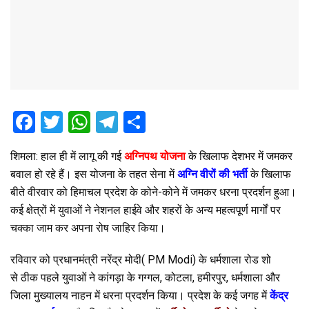
F
T
W
T
S
a
wi
h
el
h
शिमला: हाल ही में लागू की गई
अग्निपथ योजना
के खिलाफ देशभर में जमकर
ce
tt
at
e
ar
बवाल हो रहे हैं। इस योजना के तहत सेना में
अग्नि वीरों की भर्ती
के खिलाफ
b
er
s
gr
e
बीते वीरवार को हिमाचल प्रदेश के कोने-कोने में जमकर धरना प्रदर्शन हुआ।
o
A
a
कई क्षेत्रों में युवाओं ने नेशनल हाईवे और शहरों के अन्य महत्वपूर्ण मार्गों पर
o
p
m
चक्का जाम कर अपना रोष जाहिर किया।
k
p
रविवार को प्रधानमंत्री नरेंद्र मोदी( PM Modi) के धर्मशाला रोड शो
से ठीक पहले युवाओं ने कांगड़ा के गग्गल, कोटला, हमीरपुर, धर्मशाला और
जिला मुख्यालय नाहन में धरना प्रदर्शन किया। प्रदेश के कई जगह में
केंद्र