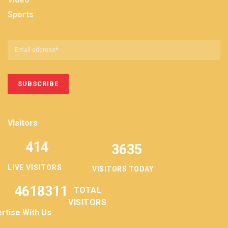
Sports
Visitors
414
3635
LIVE VISITORS
VISITORS TODAY
4618311
TOTAL
VISITORS
rtise With Us