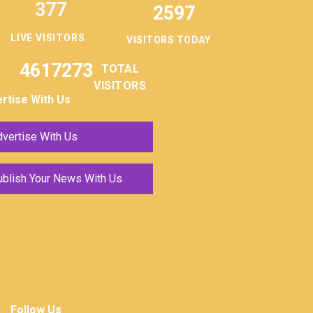
377
2597
LIVE VISITORS
VISITORS TODAY
4617273
TOTAL
VISITORS
rtise With Us
vertise With Us
ublish Your News With Us
Follow Us