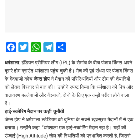
F
T
W
T
S
a
wi
h
el
h
धर्मशाला:
इंडियन प्रीमियर लीग (IPL) के रोमांच के बीच पंजाब किंग्स अपने
ce
tt
at
e
ar
दूसरे होम ग्राउंड धर्मशाला पहुंच चुकी है। मैच की पूर्व संध्या पर पंजाब किंग्स
b
er
s
gr
e
के गेंदबाजी कोच
जेम्स होप
ने मैदान की परिस्थितियों और टीम की तैयारियों
o
A
a
को लेकर विस्तार से बात की। उन्होंने स्पष्ट किया कि धर्मशाला की पिच और
o
p
m
वातावरण बल्लेबाजों और गेंदबाजों, दोनों के लिए एक कड़ी परीक्षा होने वाला
है।
k
p
हाई-स्कोरिंग मैदान पर कड़ी चुनौती
जेम्स होप ने धर्मशाला स्टेडियम को दुनिया के सबसे खूबसूरत मैदानों में से एक
बताया। उन्होंने कहा, “धर्मशाला एक हाई-स्कोरिंग मैदान रहा है। यहाँ की
ऊंचाई (High Altitude) खेल की स्थितियों को प्रभावित करती है, जिससे