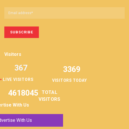
Visitors
367
3369
LIVE VISITORS
VISITORS TODAY
4618045
TOTAL
VISITORS
rtise With Us
vertise With Us