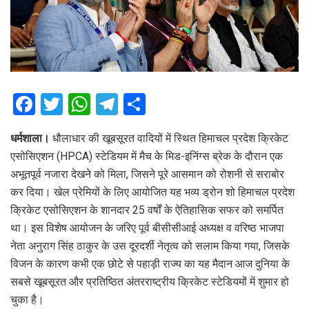
F
T
W
T
S
a
wi
h
el
h
धर्मशाला।
धौलाधार की खूबसूरत वादियों में स्थित हिमाचल प्रदेश क्रिकेट
ce
tt
at
e
ar
एसोसिएशन (HPCA) स्टेडियम में मैच के मिड-इनिंग्स ब्रेक के दौरान एक
b
er
s
gr
e
अभूतपूर्व नजारा देखने को मिला, जिसने पूरे आसमान को रोशनी से सराबोर
o
A
a
कर दिया। खेल प्रेमियों के लिए आयोजित यह भव्य ड्रोन शो हिमाचल प्रदेश
o
p
m
क्रिकेट एसोसिएशन के शानदार 25 वर्षों के ऐतिहासिक सफर को समर्पित
था। इस विशेष आयोजन के जरिए पूर्व बीसीसीआई अध्यक्ष व वरिष्ठ भाजपा
k
p
नेता अनुराग सिंह ठाकुर के उस दूरदर्शी नेतृत्व को सलाम किया गया, जिसके
विजन के कारण कभी एक छोटे से पहाड़ी राज्य का यह मैदान आज दुनिया के
सबसे खूबसूरत और प्रतिष्ठित अंतरराष्ट्रीय क्रिकेट स्टेडियमों में शुमार हो
चुका है।