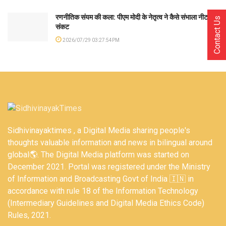
रणनीतिक संयम की कला: पीएम मोदी के नेतृत्व ने कैसे संभाला नीट
Contact Us
संकट
2026/07/29 03:27:54PM
Sidhivinayaktimes , a Digital Media sharing people's
thoughts valuable information and news in bilingual around
global🌎. The Digital Media platform was started on
December 2021. Portal was registered under the Ministry
of Information and Broadcasting Govt of India 🇮🇳 in
accordance with rule 18 of the Information Technology
(Intermediary Guidelines and Digital Media Ethics Code)
Rules, 2021.