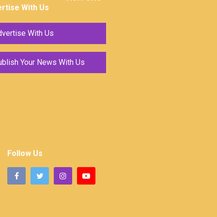
rtise With Us
vertise With Us
ublish Your News With Us
Follow Us