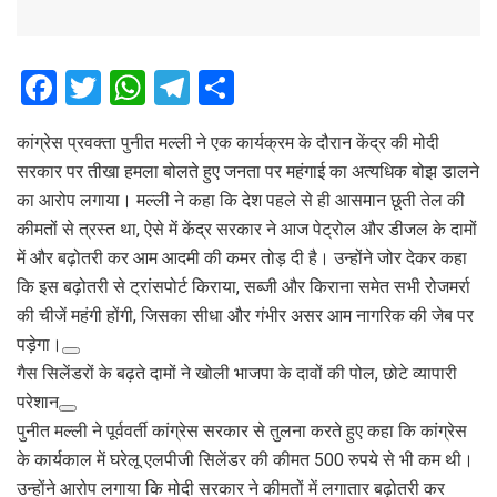
F
T
W
T
S
a
wi
h
el
h
कांग्रेस प्रवक्ता पुनीत मल्ली ने एक कार्यक्रम के दौरान केंद्र की मोदी
ce
tt
at
e
ar
सरकार पर तीखा हमला बोलते हुए जनता पर महंगाई का अत्यधिक बोझ डालने
b
er
s
gr
e
का आरोप लगाया। मल्ली ने कहा कि देश पहले से ही आसमान छूती तेल की
o
A
a
कीमतों से त्रस्त था, ऐसे में केंद्र सरकार ने आज पेट्रोल और डीजल के दामों
o
p
m
में और बढ़ोतरी कर आम आदमी की कमर तोड़ दी है। उन्होंने जोर देकर कहा
कि इस बढ़ोतरी से ट्रांसपोर्ट किराया, सब्जी और किराना समेत सभी रोजमर्रा
k
p
की चीजें महंगी होंगी, जिसका सीधा और गंभीर असर आम नागरिक की जेब पर
पड़ेगा।
गैस सिलेंडरों के बढ़ते दामों ने खोली भाजपा के दावों की पोल, छोटे व्यापारी
परेशान
पुनीत मल्ली ने पूर्ववर्ती कांग्रेस सरकार से तुलना करते हुए कहा कि कांग्रेस
के कार्यकाल में घरेलू एलपीजी सिलेंडर की कीमत 500 रुपये से भी कम थी।
उन्होंने आरोप लगाया कि मोदी सरकार ने कीमतों में लगातार बढ़ोतरी कर