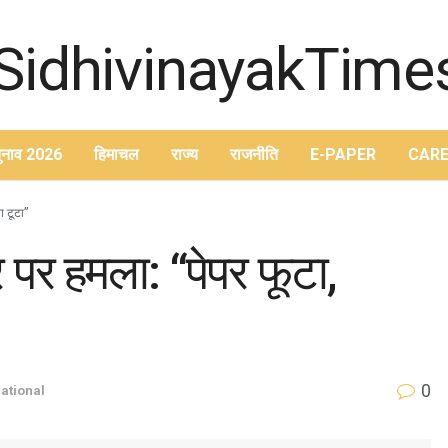
ुनाव 2026
हिमाचल
राज्य
राजनीति
E-PAPER
CARE
ा टूटा”
 पर हमला: “पेपर फूटा,
0
ational