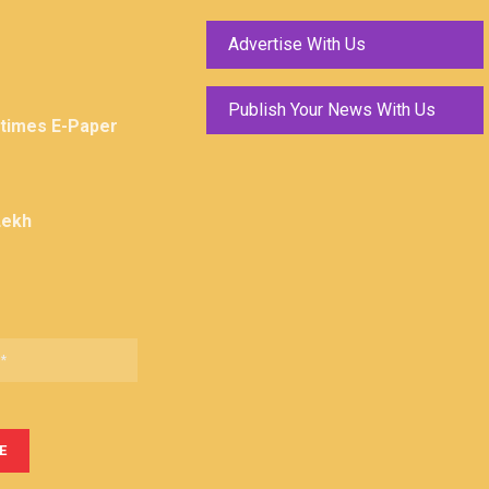
Advertise With Us
Publish Your News With Us
ktimes E-Paper
Lekh