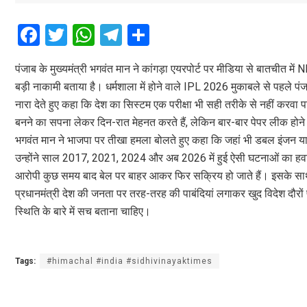
F
T
W
T
S
a
wi
h
el
h
पंजाब के मुख्यमंत्री भगवंत मान ने कांगड़ा एयरपोर्ट पर मीडिया से बातचीत मे
ce
tt
at
e
ar
बड़ी नाकामी बताया है। धर्मशाला में होने वाले IPL 2026 मुकाबले से पहले पंजाब
b
er
s
gr
e
नारा देते हुए कहा कि देश का सिस्टम एक परीक्षा भी सही तरीके से नहीं करवा प
o
A
a
बनने का सपना लेकर दिन-रात मेहनत करते हैं, लेकिन बार-बार पेपर लीक होने
o
p
m
भगवंत मान ने भाजपा पर तीखा हमला बोलते हुए कहा कि जहां भी डबल इंजन या ट
उन्होंने साल 2017, 2021, 2024 और अब 2026 में हुई ऐसी घटनाओं का हवाला 
k
p
आरोपी कुछ समय बाद बेल पर बाहर आकर फिर सक्रिय हो जाते हैं। इसके साथ ही
प्रधानमंत्री देश की जनता पर तरह-तरह की पाबंदियां लगाकर खुद विदेश दौर
स्थिति के बारे में सच बताना चाहिए।
Tags:
#himachal #india #sidhivinayaktimes