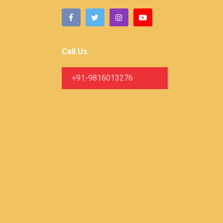
Call Us
+91-9816013276