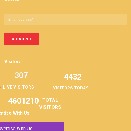
Visitors
307
4432
LIVE VISITORS
VISITORS TODAY
4601210
TOTAL
VISITORS
rtise With Us
vertise With Us