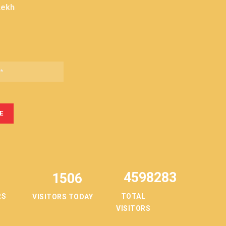
Lekh
4598283
1506
TOTAL
RS
VISITORS TODAY
VISITORS