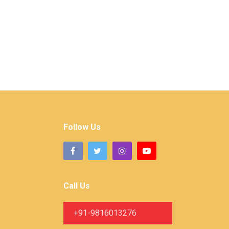
Follow Us
Call Us
+91-9816013276