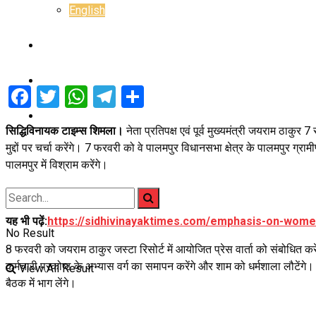
English
E-Paper
Career
Facebook
Twitter
WhatsApp
Telegram
Share
Jyotish Bhagya
सिद्धिविनायक टाइम्स शिमला।
नेता प्रतिपक्ष एवं पूर्व मुख्यमंत्री जयराम ठाकुर
मुद्दों पर चर्चा करेंगे। 7 फरवरी को वे पालमपुर विधानसभा क्षेत्र के पालमपुर ग्
पालमपुर में विश्राम करेंगे।
यह भी पढ़ें:
https://sidhivinayaktimes.com/emphasis-on-wome
No Result
8 फरवरी को जयराम ठाकुर जस्टा रिसोर्ट में आयोजित प्रेस वार्ता को संबोधित करेंगे
कर्मचारी प्रकोष्ठ के अभ्यास वर्ग का समापन करेंगे और शाम को धर्मशाला लौटेंगे। 9 
View All Result
बैठक में भाग लेंगे।