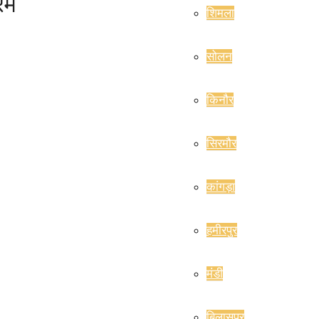
्रम
शिमला
सोलन
किनौर
सिरमौर
कांगड़ा
हमीरपुर
मंडी
बिलासपुर