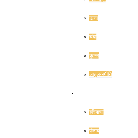
ऊना
चंबा
कुल्लू
लाहुल-स्पीति
राज्य
हरियाणा
पंजाब