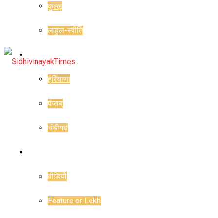
कुल्लू
लाहुल-स्पीति
राज्य
हरियाणा
पंजाब
चंडीगढ़
राजनीति
वीडियो
Feature or Lekh