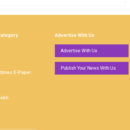
Category
Advertise With Us
Advertise With Us
Publish Your News With Us
ktimes E-Paper
Lekh