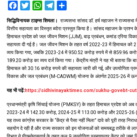
F
T
W
T
S
a
wi
h
el
h
सिद्धिविनायक टाइम्स शिमला।
राज्यसभा सांसद डॉ. हर्ष महाजन ने राज्यसभा म
ce
tt
at
e
ar
वित्तीय सहायता का विस्तृत ब्योरा प्रस्तुत किया है। सांसद महाजन के प्रश्न के
b
er
s
gr
e
हिमाचल प्रदेश को जल जीवन मिशन (JJM), बाढ़ प्रबंधन, कमांड एरिया विकास
o
A
a
सहायता दी गई है। जल जीवन मिशन के तहत वर्ष 2022-23 में हिमाचल को 21
o
p
m
व्यय किया गया, जबकि 2023-24 में 950.52 करोड़ रुपये में से 859.96 कर
189.20 करोड़ का व्यय दर्ज किया गया। केंद्रीय मंत्री ने यह भी बताया कि बा
k
p
हिमाचल को 30.16 करोड़ रुपये की सहायता जारी की गई, और उपयोगिता प्रमाण
विकास और जल प्रबंधन (M-CADWM) योजना के अंतर्गत 2025-26 में ऊना जि
यह भी पढ़ें:
https://sidhivinayaktimes.com/sukhu-govebt-cu
प्रधानमंत्री कृषि सिंचाई योजना (PMKSY) के तहत हिमाचल प्रदेश को अब तक
2023-24 में 142.30 करोड़, 2024-25 में 113.00 करोड़ और 2025-26 (जन
यह तथ्य कांग्रेस सरकार के “केंद्र से पैसा नहीं मिला” दावे को पूरी तरह निर
सहयोग दे रही है और राज्य सरकार को इन योजनाओं को समयबद्ध तरीके से लाग
विभाग ने पीएमकेएसवाई के तहत कुल 9 उपयोगिता प्रमाणपत्र केंद्र को जमा 