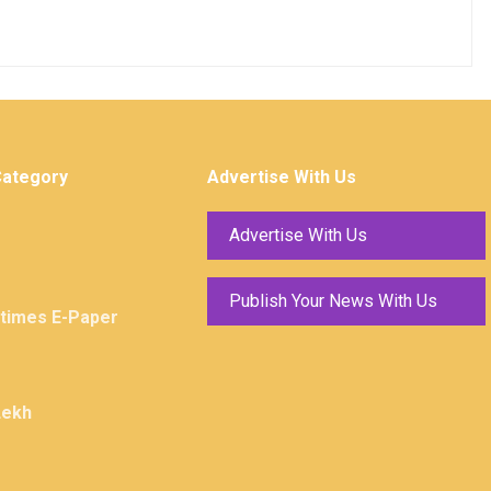
Category
Advertise With Us
Advertise With Us
Publish Your News With Us
ktimes E-Paper
Lekh