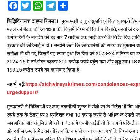
F
T
W
T
S
a
wi
h
el
h
सिद्धिविनायक टाइम्स शिमला।
मुख्यमंत्री ठाकुर सुखविंद्र सिंह सुक्खू ने 
ce
tt
at
e
ar
मंडल की बैठक की अध्यक्षता की, जिसमें निगम की वित्तीय स्थिति, कार्यों और आ
b
er
s
gr
e
कर्मचारियों के मानदेय को हर माह 7 तारीख तक जारी करने के निर्देश दिए, ता
o
A
a
प्रकार की कठिनाई न हो। उन्होंने कहा कि कर्मचारियों की समय पर भुगतान व्य
o
p
m
समीक्षा भी की गई, जिसमें यह स्पष्ट हुआ कि वित्त वर्ष 2023-24 में निगम का ट
2024-25 में टर्नओवर बढ़कर 300 करोड़ रुपये पहुंच गया और शुद्ध लाभ 18 करो
k
p
199.25 करोड़ रुपये का कारोबार किया है।
यह भी पढ़ें:
https://sidhivinayaktimes.com/condolences-ex
urgedupport/
मुख्यमंत्री ने निविदाओं पर लागू तकनीकी शुल्क में संशोधन के निर्देश भी दिए
रुपये तक के टेंडरों पर 3 प्रतिशत तथा 10 करोड़ रुपये से अधिक के टेंडरों
व्यवहारिक और संतुलित हो सके। बैठक में एचपीएसईडीसी के नाम में परिवर्तन को
ओवरसीज एम्प्लॉयमेंट कॉरपोरेशन’ के नाम से जाना जाएगा, क्योंकि निगम अब राज्
रहा है। बैठक में मुख्य सचिव, वित्त विभाग, उद्योग एवं डीडीटीजी के वरिष्ठ