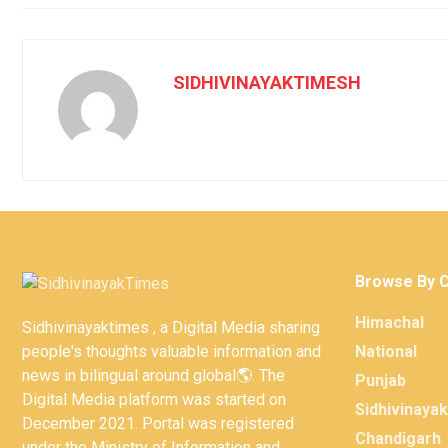
SIDHIVINAYAKTIMESH
Browse By 
Himachal
Sidhivinayaktimes , a Digital Media sharing
people's thoughts valuable information and
National
news in bilingual around global🌎. The
Punjab
Digital Media platform was started on
Sidhivinaya
December 2021. Portal was registered
Chandigarh
under the Ministry of Information and