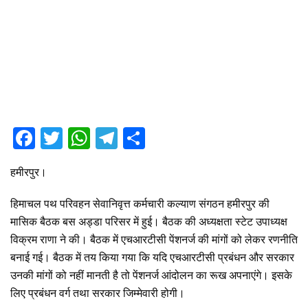
F
T
W
T
S
a
wi
h
el
h
हमीरपुर।
ce
tt
at
e
ar
b
er
s
gr
e
हिमाचल पथ परिवहन सेवानिवृत्त कर्मचारी कल्याण संगठन हमीरपुर की
o
A
a
मासिक बैठक बस अड्डा परिसर में हुई। बैठक की अध्यक्षता स्टेट उपाध्यक्ष
विक्रम राणा ने की। बैठक में एचआरटीसी पेंशनर्ज की मांगों को लेकर रणनीति
o
p
m
बनाई गई। बैठक में तय किया गया कि यदि एचआरटीसी प्रबंधन और सरकार
k
p
उनकी मांगों को नहीं मानती है तो पेंशनर्ज आंदोलन का रूख अपनाएंगे। इसके
लिए प्रबंधन वर्ग तथा सरकार जिम्मेवारी होगी।