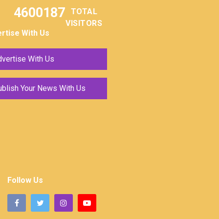
4600187
TOTAL
VISITORS
rtise With Us
vertise With Us
ublish Your News With Us
Follow Us