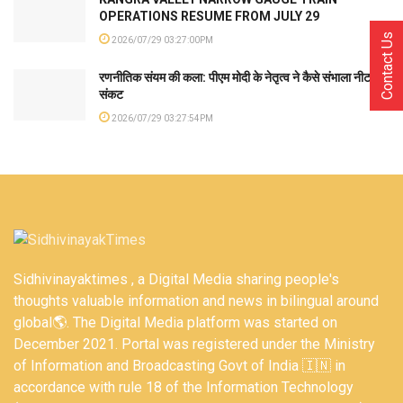
OPERATIONS RESUME FROM JULY 29
Contact Us
2026/07/29 03:27:00PM
रणनीतिक संयम की कला: पीएम मोदी के नेतृत्व ने कैसे संभाला नीट
संकट
2026/07/29 03:27:54PM
Sidhivinayaktimes , a Digital Media sharing people's
thoughts valuable information and news in bilingual around
global🌎. The Digital Media platform was started on
December 2021. Portal was registered under the Ministry
of Information and Broadcasting Govt of India 🇮🇳 in
accordance with rule 18 of the Information Technology