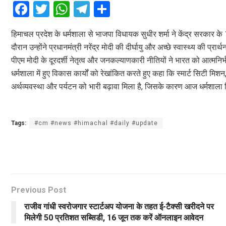
F
T
W
T
S
a
wi
h
el
h
हिमाचल प्रदेश के धर्मशाला से भाजपा विधायक सुधीर शर्मा ने केंद्र सरकार के 1
ce
tt
at
e
ar
दौरान उन्होंने प्रधानमंत्री नरेंद्र मोदी की दीर्घायु और अच्छे स्वास्थ्य की प्र
b
er
s
gr
e
पीएम मोदी के दूरदर्शी नेतृत्व और जनकल्याणकारी नीतियों ने भारत को आत्मनिर्
o
A
a
धर्मशाला में हुए विकास कार्यों को रेखांकित करते हुए कहा कि स्मार्ट सिटी मिश
o
p
m
अर्थव्यवस्था और पर्यटन को भारी बढ़ावा मिला है, जिसके कारण आज धर्मशाला शि
k
p
Tags:
#cm #news #himachal #daily #update
Previous Post
राजीव गांधी स्वरोजगार स्टार्टअप योजना के तहत ई-टैक्सी खरीदने पर
मिलेगी 50 प्रतिशत सब्सिडी, 16 जून तक करें ऑनलाइन आवेदन