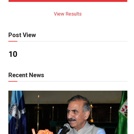
View Results
Post View
10
Recent News