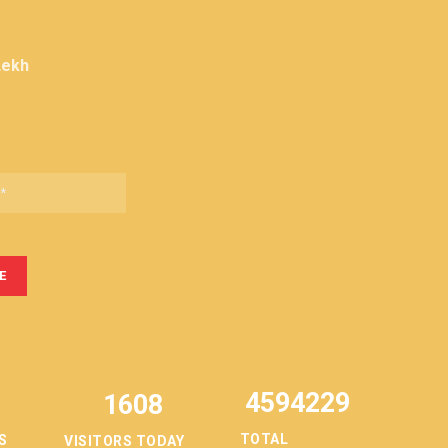
Lekh
4594229
1608
TOTAL
S
VISITORS TODAY