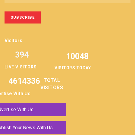
Visitors
394
10048
LIVE VISITORS
VISITORS TODAY
4614336
TOTAL
VISITORS
rtise With Us
vertise With Us
ublish Your News With Us