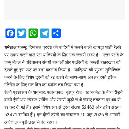
F
T
W
T
S
a
wi
h
el
h
धर्मशाला/जम्मू:
हिमाचल प्रदेश की वादियों में चलने वाली कांगड़ा घाटी रेलवे
ce
tt
at
e
ar
पर सफर करने वाले रेल यात्रियों के लिए एक जरूरी खबर है। उत्तर रेलवे के
b
er
s
gr
e
जम्मू मंडल ने परिचालन संबंधी बाधाओं और पटरियों के जरूरी रखरखाव को
o
A
a
देखते हुए इस रूट पर बड़ा बदलाव किया है। यात्रियों की सुरक्षा सुनिश्चित
o
p
m
करने के लिए विशेष ट्रेनों को रद्द करने के साथ-साथ अब हर हफ्ते ट्रैक
मेंटेनेंस के लिए एक दिन का ब्लॉक तय किया गया है।
k
p
रेलवे प्रशासन के अनुसार, पठानकोट–नूरपुर रोड–पठानकोट के बीच दौड़ने
वाली ईसीआर स्पेशल सर्विस और उससे जुड़ी सभी सेवाएं तत्काल प्रभाव से
रद्द कर दी गई हैं। इसमें विशेष रूप से ट्रेन संख्या 52462 और ट्रेन संख्या
52471 शामिल हैं। इन दोनों ट्रेनों का संचालन 10 जून 2026 से आगामी
आदेश तक पूरी तरह से बंद रहेगा।