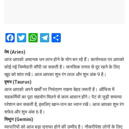
F
T
W
T
S
a
wi
h
el
h
मेष (Aries)
ce
tt
at
e
ar
आज आपको अचानक धन लाभ होने के योग बन रहे हैं। कार्यस्थल पर आपको
b
er
s
gr
e
कोई नई जिम्मेदारी सौंपी जा सकती है। मानसिक तनाव से दूर रहने के लिए
o
A
a
खुद को शांत रखें। आज आपका शुभ रंग लाल और शुभ अंक 9 है।
o
p
m
वृषभ (Taurus)
आज आपको अपने खर्चों पर नियंत्रण रखना बेहद जरूरी है। ऑफिस में
k
p
सहकर्मियों का पूरा सहयोग मिलने से काम आसान होंगे। पेट से जुड़ी समस्या
परेशान कर सकती है, इसलिए खान-पान का ध्यान रखें। आज आपका शुभ रंग
सफेद और शुभ अंक 6 है।
मिथुन (Gemini)
व्यापारियों को आज बड़ा मुनाफा होने की उम्मीद है। नौकरीपेशा लोगों के लिए