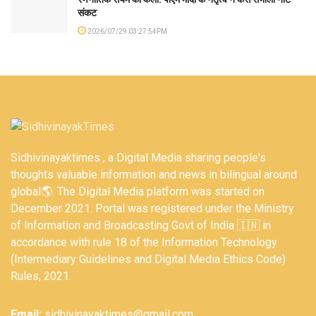
संकट
2026/07/29 03:27:54PM
Sidhivinayaktimes , a Digital Media sharing people's
thoughts valuable information and news in bilingual around
global🌎. The Digital Media platform was started on
December 2021. Portal was registered under the Ministry
of Information and Broadcasting Govt of India 🇮🇳 in
accordance with rule 18 of the Information Technology
(Intermediary Guidelines and Digital Media Ethics Code)
Rules, 2021.
Email:
sidhivinayaktimes@gmail.com