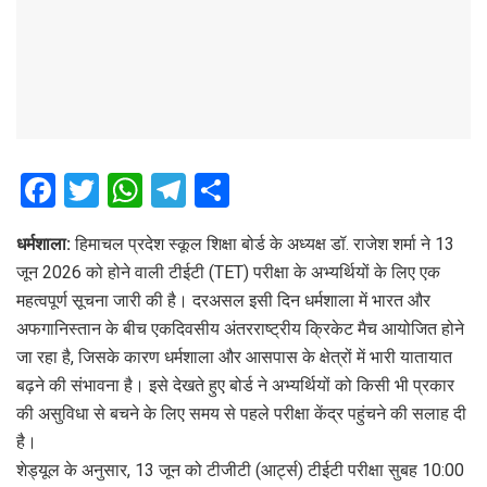
F
T
W
T
S
a
wi
h
el
h
धर्मशाला:
हिमाचल प्रदेश स्कूल शिक्षा बोर्ड के अध्यक्ष डॉ. राजेश शर्मा ने 13
ce
tt
at
e
ar
जून 2026 को होने वाली टीईटी (TET) परीक्षा के अभ्यर्थियों के लिए एक
b
er
s
gr
e
महत्वपूर्ण सूचना जारी की है। दरअसल इसी दिन धर्मशाला में भारत और
o
A
a
अफगानिस्तान के बीच एकदिवसीय अंतरराष्ट्रीय क्रिकेट मैच आयोजित होने
o
p
m
जा रहा है, जिसके कारण धर्मशाला और आसपास के क्षेत्रों में भारी यातायात
बढ़ने की संभावना है। इसे देखते हुए बोर्ड ने अभ्यर्थियों को किसी भी प्रकार
k
p
की असुविधा से बचने के लिए समय से पहले परीक्षा केंद्र पहुंचने की सलाह दी
है।
शेड्यूल के अनुसार, 13 जून को टीजीटी (आर्ट्स) टीईटी परीक्षा सुबह 10:00