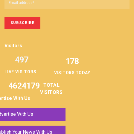
Visitors
497
178
LIVE VISITORS
VISITORS TODAY
4624179
TOTAL
VISITORS
rtise With Us
vertise With Us
ublish Your News With Us