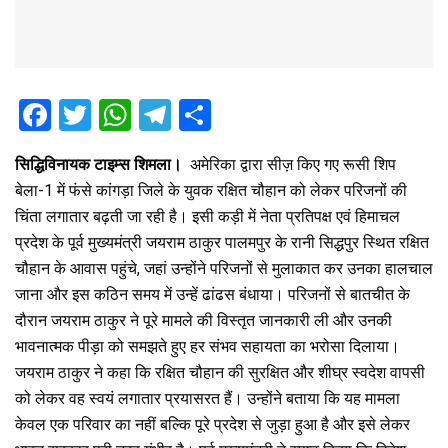
F
T
W
T
S
a
wi
h
el
h
सिद्धिविनायक टाइम्स शिमला।
अमेरिका द्वारा सीज़ किए गए रूसी शिप
ce
tt
at
e
ar
बेला-1 में फंसे कांगड़ा जिले के युवक रक्षित चौहान को लेकर परिजनों की
b
er
s
gr
e
चिंता लगातार बढ़ती जा रही है। इसी कड़ी में नेता प्रतिपक्ष एवं हिमाचल
o
A
a
प्रदेश के पूर्व मुख्यमंत्री जयराम ठाकुर पालमपुर के रानी सिद्धपुर स्थित रक्षित
o
p
m
चौहान के आवास पहुंचे, जहां उन्होंने परिजनों से मुलाकात कर उनका हालचाल
जाना और इस कठिन समय में उन्हें ढांढस बंधाया। परिजनों से बातचीत के
k
p
दौरान जयराम ठाकुर ने पूरे मामले की विस्तृत जानकारी ली और उनकी
भावनात्मक पीड़ा को समझते हुए हर संभव सहायता का भरोसा दिलाया।
जयराम ठाकुर ने कहा कि रक्षित चौहान की सुरक्षित और शीघ्र स्वदेश वापसी
को लेकर वह स्वयं लगातार प्रयासरत हैं। उन्होंने बताया कि यह मामला
केवल एक परिवार का नहीं बल्कि पूरे प्रदेश से जुड़ा हुआ है और इसे लेकर