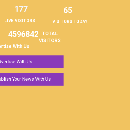
177
65
LIVE VISITORS
VISITORS TODAY
4596842
TOTAL
VISITORS
rtise With Us
vertise With Us
ublish Your News With Us