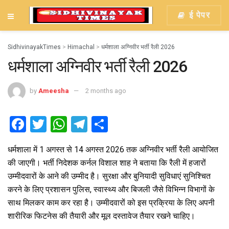
ई पेपर
SidhivinayakTimes
>
Himachal
>
धर्मशाला अग्निवीर भर्ती रैली 2026
धर्मशाला अग्निवीर भर्ती रैली 2026
by
Ameesha
2 months ago
F
T
W
T
S
a
wi
h
el
h
धर्मशाला में 1 अगस्त से 14 अगस्त 2026 तक अग्निवीर भर्ती रैली आयोजित
ce
tt
at
e
ar
की जाएगी। भर्ती निदेशक कर्नल विशाल शाह ने बताया कि रैली में हजारों
b
er
s
gr
e
उम्मीदवारों के आने की उम्मीद है। सुरक्षा और बुनियादी सुविधाएं सुनिश्चित
o
A
a
करने के लिए प्रशासन पुलिस, स्वास्थ्य और बिजली जैसे विभिन्न विभागों के
o
p
m
साथ मिलकर काम कर रहा है। उम्मीदवारों को इस प्रक्रिया के लिए अपनी
शारीरिक फिटनेस की तैयारी और मूल दस्तावेज तैयार रखने चाहिए।
k
p