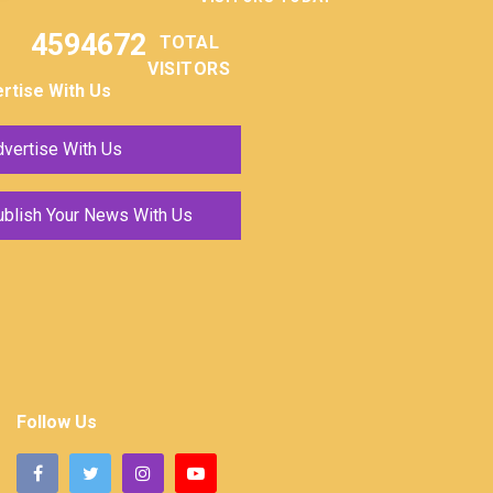
4594672
TOTAL
VISITORS
rtise With Us
vertise With Us
ublish Your News With Us
Follow Us