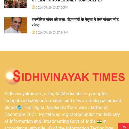
2026/07/29 03:27:00PM
रणनीतिक संयम की कला: पीएम मोदी के नेतृत्व ने कैसे संभाला नीट
संकट
2026/07/29 03:27:54PM
Sidhivinayaktimes , a Digital Media sharing people's
thoughts valuable information and news in bilingual around
global
. The Digital Media platform was started on
December 2021. Portal was registered under the Ministry
of Information and Broadcasting Govt of India
in
accordance with rule 18 of the Information Technology