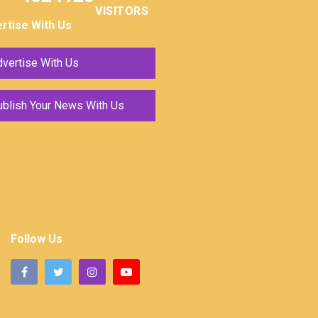
VISITORS
rtise With Us
vertise With Us
ublish Your News With Us
Follow Us