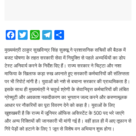
F
T
W
T
S
a
wi
h
el
h
मुख्यमंत्री ठाकुर सुखविन्द्र सिंह सुक्खू ने प्रशासनिक सचिवों की बैठक में
ce
tt
at
e
ar
बजट घोषणा के तहत सरकारी सेवा में नियुक्ति से पहले अभ्यर्थियों का डोप
b
er
s
gr
e
टेस्ट अनिवार्य करने के निर्देश दिए हैं। राज्य सरकार ने चिट्टा और नशा
o
A
a
माफिया के खिलाफ कड़ा रुख अपनाते हुए सरकारी कर्मचारियों की संलिप्तता
o
p
m
पर भी रिपोर्ट मांगी है। युवाओं को नशे से बचाना सरकार की प्राथमिकता है।
इसके साथ ही मुख्यमंत्री ने चतुर्थ श्रेणी के सेवानिवृत्त कर्मचारियों की लंबित
k
p
ग्रेच्युटी और अवकाश नकदीकरण का भुगतान जल्द करने और करुणामूलक
आधार पर नौकरियों का पूरा विवरण देने को कहा है। युवाओं के लिए
खुशखबरी है कि राज्य में जूनियर ऑफिस असिस्टेंट के 500 पद भरे जाएंगे
और अन्य रिक्तियों की जानकारी भी मांगी गई है। वहीं हाल ही में आए तूफान से
गिरे पेड़ों को हटाने के लिए 1 जून से विशेष वन अभियान शुरू होगा।