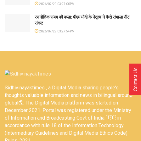
2026/07/29 03:27:00PM
रणनीतिक संयम की कला: पीएम मोदी के नेतृत्व ने कैसे संभाला नीट
संकट
2026/07/29 03:27:54PM
Contact Us
Sidhivinayaktimes , a Digital Media sharing people's
thoughts valuable information and news in bilingual around
global🌎. The Digital Media platform was started on
December 2021. Portal was registered under the Ministry
of Information and Broadcasting Govt of India 🇮🇳 in
accordance with rule 18 of the Information Technology
(Intermediary Guidelines and Digital Media Ethics Code)
Rules, 2021.