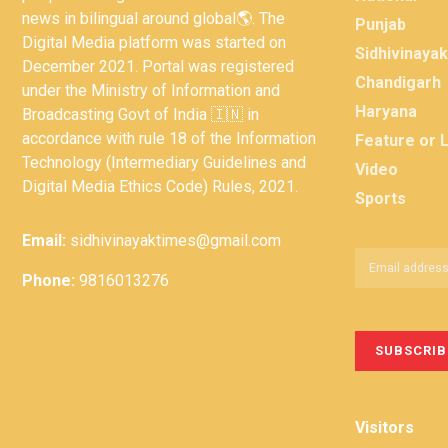
news in bilingual around global🌎. The
Punjab
Digital Media platform was started on
Sidhivinaya
December 2021. Portal was registered
Chandigarh
under the Ministry of Information and
Haryana
Broadcasting Govt of India 🇮🇳 in
accordance with rule 18 of the Information
Feature or 
Technology (Intermediary Guidelines and
Video
Digital Media Ethics Code) Rules, 2021.
Sports
Email:
sidhivinayaktimes@gmail.com
Phone:
9816013276
Visitors