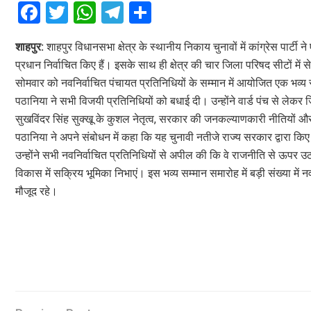
F
T
W
T
S
a
wi
h
el
h
शाहपुर:
शाहपुर विधानसभा क्षेत्र के स्थानीय निकाय चुनावों में कांग्रेस पार्टी न
ce
tt
at
e
ar
प्रधान निर्वाचित किए हैं। इसके साथ ही क्षेत्र की चार जिला परिषद सीटों में 
b
er
s
gr
e
सोमवार को नवनिर्वाचित पंचायत प्रतिनिधियों के सम्मान में आयोजित एक भव्य
o
A
a
पठानिया ने सभी विजयी प्रतिनिधियों को बधाई दी। उन्होंने वार्ड पंच से लेक
o
p
m
सुखविंदर सिंह सुक्खू के कुशल नेतृत्व, सरकार की जनकल्याणकारी नीतियों और 
पठानिया ने अपने संबोधन में कहा कि यह चुनावी नतीजे राज्य सरकार द्वारा क
k
p
उन्होंने सभी नवनिर्वाचित प्रतिनिधियों से अपील की कि वे राजनीति से ऊपर उ
विकास में सक्रिय भूमिका निभाएं। इस भव्य सम्मान समारोह में बड़ी संख्या में 
मौजूद रहे।