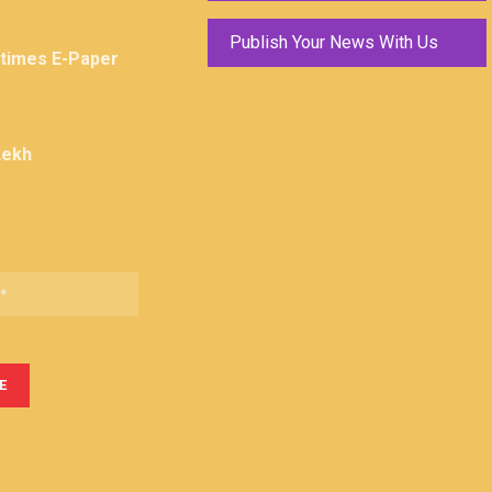
Publish Your News With Us
ktimes E-Paper
Lekh