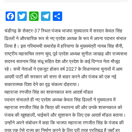
F
T
W
T
S
a
wi
h
el
h
चंडीगढ़ के सेक्टर-37 स्थित पंजाब भाजपा मुख्यालय में सरदार केवल सिंह
ce
tt
at
e
ar
ढिल्लों ने औपचारिक रूप से नए प्रदेश अध्यक्ष के रूप में अपना पदभार संभाल
b
er
s
gr
e
लिया है। इस गरिमामयी समारोह में हरियाणा के मुख्यमंत्री नायब सिंह सैनी,
o
A
a
राष्ट्रीय महासचिव तरुण चुघ, पूर्व प्रदेश अध्यक्ष सुनील जाखड़ और राज्यसभा
o
p
m
सदस्य सतनाम सिंह संधू सहित देश और प्रदेश के कई दिग्गज नेता मौजूद
रहे। सभी नेताओं ने एकजुट होकर वर्ष 2027 के विधानसभा चुनावों में आम
k
p
आदमी पार्टी की सरकार को सत्ता से बाहर करने और पंजाब को एक नई
सकारात्मक दिशा देने का दृढ़ संकल्प दोहराया।
महाराजा रणजीत सिंह का शासनकाल बना आदर्श मॉडल
पदभार संभालते ही नए प्रदेश अध्यक्ष केवल सिंह ढिल्लों ने मुख्यालय में
महाराजा रणजीत सिंह के चित्र की स्थापना की और उनके शासनकाल को
पंजाब की खुशहाली, भाईचारे और सुशासन के लिए एक आदर्श मॉडल बताया।
उन्होंने अपने संबोधन में कहा कि भाजपा महाराजा रणजीत सिंह के पंजाब की
तरह एक ऐसे राज्य का निर्माण करने के लिए पूरी तरह प्रतिबद्ध है जहाँ हर