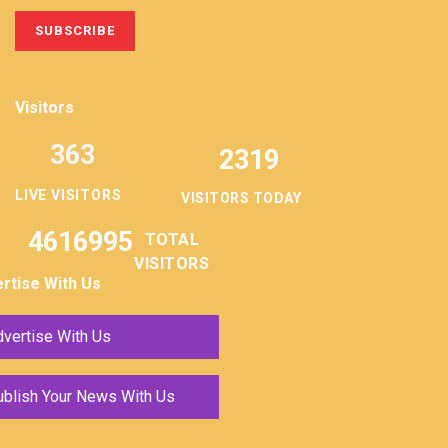
Visitors
363
2319
LIVE VISITORS
VISITORS TODAY
4616995
TOTAL
VISITORS
rtise With Us
vertise With Us
ublish Your News With Us