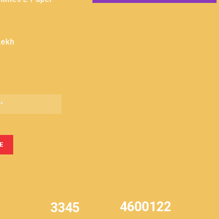
Lekh
4600122
3345