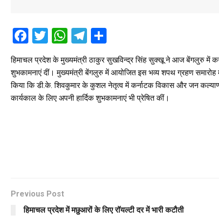
F
T
W
T
S
a
wi
h
el
h
हिमाचल प्रदेश के मुख्यमंत्री ठाकुर सुखविन्द्र सिंह सुक्खू ने आज बेंगलुरु में 
ce
tt
at
e
ar
शुभकामनाएं दीं। मुख्यमंत्री बेंगलुरु में आयोजित इस भव्य शपथ ग्रहण समारोह म
b
er
s
gr
e
किया कि डी.के. शिवकुमार के कुशल नेतृत्व में कर्नाटक विकास और जन कल्य
o
A
a
कार्यकाल के लिए अपनी हार्दिक शुभकामनाएं भी प्रेषित कीं।
o
p
m
k
p
Previous Post
हिमाचल प्रदेश में मछुआरों के लिए रॉयल्टी दर में भारी कटौती