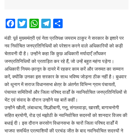
F
T
W
T
S
a
wi
h
el
h
मंडी: पूर्व मुख्यमंत्री एवं नेता प्रतिपक्ष जयराम ठाकुर ने सरकार के इशारे पर
ce
tt
at
e
ar
नव निर्वाचित जनप्रतिनिधियों को परेशान करने वाले अधिकारियों को कड़ी
b
er
s
gr
e
चेतावनी दी है। उन्होंने कहा कि कुछ अधिकारी मर्यादाएँ लाँघकर
o
A
a
जनप्रतिनिधियों को प्रताड़ित कर रहे हैं, जो उन्हें बहुत महंगा पड़ेगा।
o
p
m
अधिकारी नियम-क़ानून के दायरे में रहकर काम करें और जनमत का सम्मान
करें, क्योंकि उनका इस सरकार के साथ भविष्य जोड़ना ठीक नहीं है। बुधवार
k
p
को थुनाग में सराज विधानसभा क्षेत्र के अंतर्गत विभिन्न ग्राम पंचायतों,
पंचायत समितियों और जिला परिषद वार्डों के नवनिर्वाचित जनप्रतिनिधियों से
भेंट एवं संवाद के दौरान उन्होंने यह बातें कहीं।
उन्होंने खौली, लंबाथाच, शिल्हीबागी, गत्तू, संगलवाड़ा, खारशी, बागाचनोगी
सहित ब्रयोगी, रोड एवं मझोठी के नवनिर्वाचित सदस्यों को शानदार विजय की
बधाई दी। इस दौरान करसोग विधानसभा के चारों जिला परिषद वार्डों में
भाजपा समर्थित प्रत्याशियों की प्रचंड जीत के बाद नवनिर्वाचित सदस्यों ने