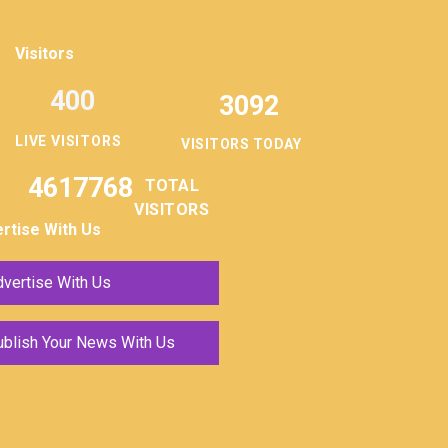
Visitors
400
3092
LIVE VISITORS
VISITORS TODAY
4617768
TOTAL
VISITORS
rtise With Us
vertise With Us
ublish Your News With Us