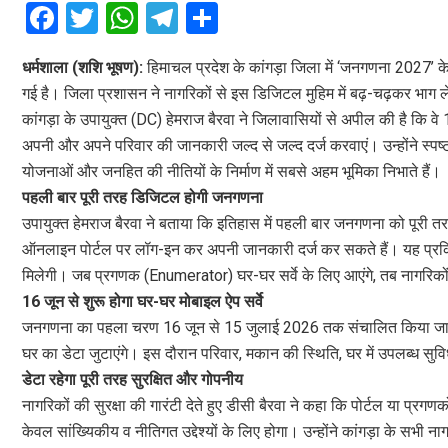
F
T
W
T
S
a
wi
h
el
h
धर्मशाला (शशि भूषण):
हिमाचल प्रदेश के कांगड़ा जिला में ‘जनगणना 2027
ce
tt
at
e
ar
गई है। जिला प्रशासन ने नागरिकों से इस डिजिटल मुहिम में बढ़-चढ़कर भाग ल
b
er
s
gr
e
कांगड़ा के उपायुक्त (DC) हेमराज बैरवा ने जिलावासियों से अपील की है कि 
o
A
a
अपनी और अपने परिवार की जानकारी जल्द से जल्द दर्ज करवाएं। उन्होंने स्पष
o
p
m
योजनाओं और जनहित की नीतियों के निर्माण में सबसे अहम भूमिका निभाते हैं।
पहली बार पूरी तरह डिजिटल होगी जनगणना
k
p
उपायुक्त हेमराज बैरवा ने बताया कि इतिहास में पहली बार जनगणना को पूरी 
ऑनलाइन पोर्टल पर लॉग-इन कर अपनी जानकारी दर्ज कर सकते हैं। यह प्रक्
मिलेगी। जब प्रगणक (Enumerator) घर-घर सर्वे के लिए आएंगे, तब नागर
16 जून से शुरू होगा घर-घर मोबाइल ऐप सर्वे
जनगणना का पहला चरण 16 जून से 15 जुलाई 2026 तक संचालित किया जाएगा।
घर का डेटा जुटाएंगे। इस दौरान परिवार, मकान की स्थिति, घर में उपलब्ध सुविधा
डेटा रहेगा पूरी तरह सुरक्षित और गोपनीय
नागरिकों की सुरक्षा की गारंटी देते हुए डीसी बैरवा ने कहा कि पोर्टल या प
केवल सांख्यिकीय व नीतिगत उद्देश्यों के लिए होगा। उन्होंने कांगड़ा के सभी