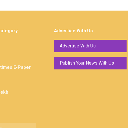
Category
Advertise With Us
Advertise With Us
Publish Your News With Us
ktimes E-Paper
Lekh