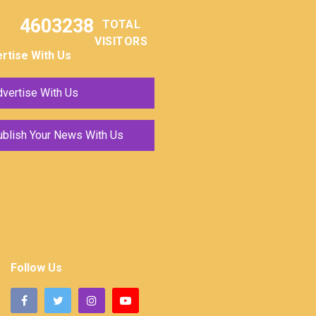
4603238
TOTAL
VISITORS
rtise With Us
vertise With Us
ublish Your News With Us
Follow Us