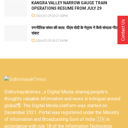
KANGRA VALLEY NARROW GAUGE TRAIN
OPERATIONS RESUME FROM JULY 29
2026/07/29 03:27:00PM
Contact Us
रणनीतिक संयम की कला: पीएम मोदी के नेतृत्व ने कैसे संभाला नीट
संकट
2026/07/29 03:27:54PM
Sidhivinayaktimes , a Digital Media sharing people's
thoughts valuable information and news in bilingual around
global🌎. The Digital Media platform was started on
December 2021. Portal was registered under the Ministry
of Information and Broadcasting Govt of India 🇮🇳 in
accordance with rule 18 of the Information Technology