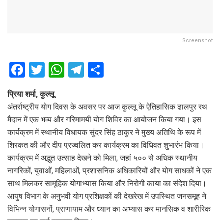
Screenshot
F
T
W
T
S
a
wi
h
el
h
प्रिया शर्मा, कुल्लू
ce
tt
at
e
ar
अंतर्राष्ट्रीय योग दिवस के अवसर पर आज कुल्लू के ऐतिहासिक ढालपुर रथ
b
er
s
gr
e
मैदान में एक भव्य और गरिमामयी योग शिविर का आयोजन किया गया। इस
o
A
a
कार्यक्रम में स्थानीय विधायक सुंदर सिंह ठाकुर ने मुख्य अतिथि के रूप में
o
p
m
शिरकत की और दीप प्रज्वलित कर कार्यक्रम का विधिवत शुभारंभ किया।
कार्यक्रम में अद्भुत उत्साह देखने को मिला, जहां ५०० से अधिक स्थानीय
k
p
नागरिकों, युवाओं, महिलाओं, प्रशासनिक अधिकारियों और योग साधकों ने एक
साथ मिलकर सामूहिक योगाभ्यास किया और निरोगी काया का संदेश दिया।
आयुष विभाग के अनुभवी योग प्रशिक्षकों की देखरेख में उपस्थित जनसमूह ने
विभिन्न योगासनों, प्राणायाम और ध्यान का अभ्यास कर मानसिक व शारीरिक