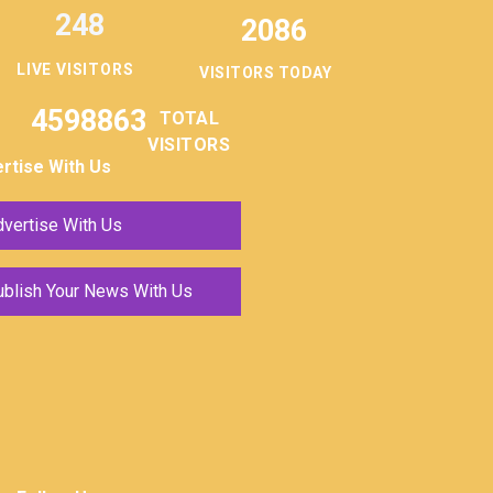
248
2086
LIVE VISITORS
VISITORS TODAY
4598863
TOTAL
VISITORS
rtise With Us
vertise With Us
ublish Your News With Us