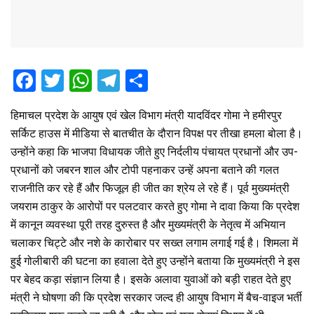
F
T
W
T
S
a
wi
h
el
h
हिमाचल प्रदेश के आयुष एवं खेल विभाग मंत्री यादविंदर गोमा ने हमीरपुर
ce
tt
at
e
ar
सर्किट हाउस में मीडिया से बातचीत के दौरान विपक्ष पर तीखा हमला बोला है।
b
er
s
gr
e
उन्होंने कहा कि भाजपा विधायक जीते हुए निर्दलीय पंचायत प्रधानों और उप-
o
A
a
प्रधानों को जबरन शाल और टोपी पहनाकर उन्हें अपना बताने की गलत
o
p
m
राजनीति कर रहे हैं और फिजूल ही जीत का श्रेय ले रहे हैं। पूर्व मुख्यमंत्री
जयराम ठाकुर के आरोपों पर पलटवार करते हुए गोमा ने दावा किया कि प्रदेश
k
p
में कानून व्यवस्था पूरी तरह दुरुस्त है और मुख्यमंत्री के नेतृत्व में अभियान
चलाकर चिट्टे और नशे के कारोबार पर सख्त लगाम लगाई गई है। शिमला में
हुई गोलीबारी की घटना का हवाला देते हुए उन्होंने बताया कि मुख्यमंत्री ने इस
पर बेहद कड़ा संज्ञान लिया है। इसके अलावा युवाओं को बड़ी राहत देते हुए
मंत्री ने घोषणा की कि प्रदेश सरकार जल्द ही आयुष विभाग में बैच-वाइज भर्ती