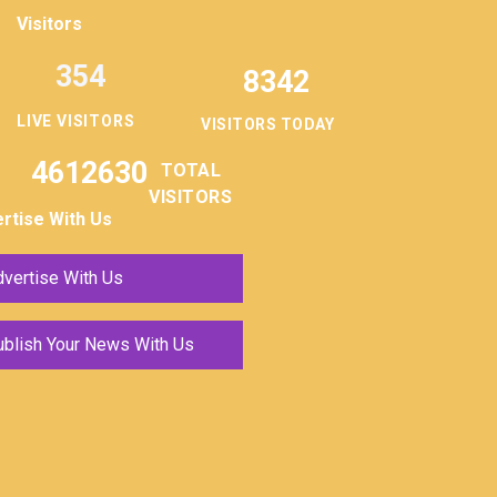
Visitors
354
8342
LIVE VISITORS
VISITORS TODAY
4612630
TOTAL
VISITORS
rtise With Us
vertise With Us
ublish Your News With Us