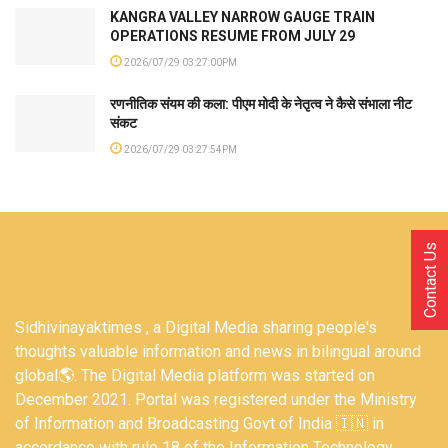
KANGRA VALLEY NARROW GAUGE TRAIN
OPERATIONS RESUME FROM JULY 29
2026/07/29 03:27:00PM
रणनीतिक संयम की कला: पीएम मोदी के नेतृत्व ने कैसे संभाला नीट
संकट
2026/07/29 03:27:54PM
Contact Us
Sidhivinayaktimes , a Digital Media sharing people's
thoughts valuable information and news in bilingual around
global🌎. The Digital Media platform was started on
December 2021. Portal was registered under the Ministry
of Information and Broadcasting Govt of India 🇮🇳 in
accordance with rule 18 of the Information Technology