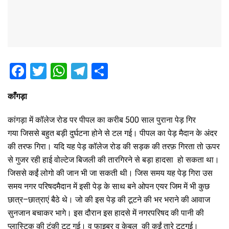
F
T
W
T
S
a
wi
h
el
h
काँगड़ा
ce
tt
at
e
ar
b
er
s
gr
e
कांगड़ा
में
कॉलेज
रोड
पर
पीपल
का
करीब
500
साल
पुराना
पेड़
गिर
o
A
a
गया
जिससे
बहुत
बड़ी
दुर्घटना
होने
से
टल
गई।
पीपल
का
पेड़
मैदान
के
अंदर
की
तरफ
गिरा।
यदि
यह
पेड़
कॉलेज
रोड
की
सड़क
की
तरफ़
गिरता
तो
ऊपर
o
p
m
से
गुजर
रही
हाई
वोल्टेज
बिजली
की
तार
गिरने
से
बड़ा
हादसा
हो
सकता
था।
k
p
जिससे
कईं
लोगो
की
जान
भी
जा
सकती
थी।
जिस
समय
यह
पेड़
गिरा
उस
समय
नगर
परिषद
मैदान
में
इसी
पेड़
के
साथ
बने
ओपन
एयर
जिम
में
भी
कुछ
छात्र
–
छात्राएं
बैठे
थे।
जो
की
इस
पेड़
की
टूटने
की
भर
भराने
की
आवाज
सुन
जान
बचाकर
भागे।
इस
दौरान
इस
हादसे
में
नगरपरिषद
की
पानी
की
प्लास्टिक
की
टंकी
टूट
गई।
व
फाइबर
व
केबल
की
कईं
तारे
टूट
गई।