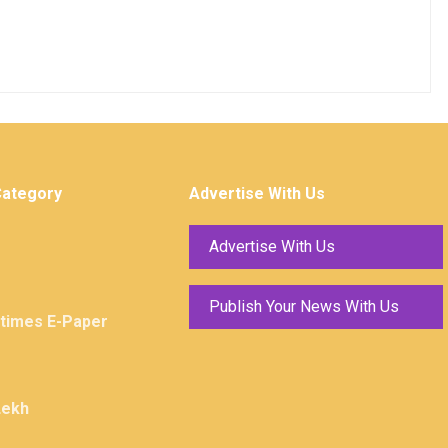
Category
Advertise With Us
Advertise With Us
Publish Your News With Us
ktimes E-Paper
Lekh