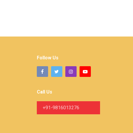
Follow Us
Call Us
+91-9816013276