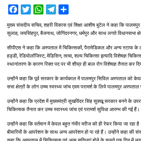
F
T
W
T
S
a
wi
h
el
h
मुख्य संसदीय सचिव, शहरी विकास एवं शिक्षा आशीष बुटेल ने कहा कि पालमपुर सिव
ce
tt
at
e
ar
सुलाह, जयसिंहपुर, बैजनाथ, जोगिंदरनगर, धर्मपुर और साथ लगते विधानसभा क्षेत्र
b
er
s
gr
e
o
A
a
सीपीएस ने कहा कि अस्पताल में चिकित्सकों, पैरामेडिकल और अन्य स्टाफ के 
हड्डी, रेडियोलॉजिस्ट, मेडिसिन, त्वचा, शल्य चिकित्सा इत्यादि विशेषज्ञ चिकित
o
p
m
स्थानांतरण के कारण रिक्त पद पर भी शीघ्र ही बाल रोग विशेषज्ञ तैनात कर दि
k
p
उन्होंने कहा कि पूर्व सरकार के कार्यकाल में पालमपुर सिविल अस्पताल को
सभा क्षेत्रों के लोग उच्च स्वस्थ्य जांच एवम परामर्श के लिये पालमपुर अस्पता
उन्होंने कहा कि प्रदेश में मुख्यमंत्री सुखविंदर सिंह सुक्खू सरकार बनने के
चिकित्सक तैनात कर उच्च स्वास्थ्य जांच एवं परामर्श सुविधा आरम्भ की गई हैं।
उन्होंने कहा कि वर्तमान में केवल बहुत गंभीर मरीज को ही रेफर किया जा रहा है
बीमारियों के आपरेशन के साथ अन्य आपरेशन हो पा रहे हैं। उन्होंने कहा की संस
कहा कि अस्पताल में चिकित्सक एवं अन्य सुविधाएं होने के चलते एक दिन में लगभ