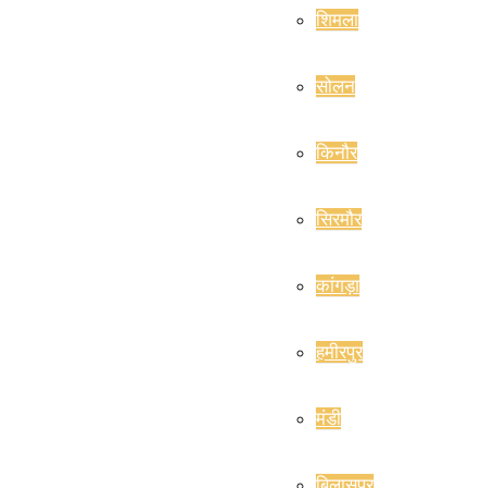
शिमला
सोलन
किनौर
सिरमौर
कांगड़ा
हमीरपुर
मंडी
बिलासपुर