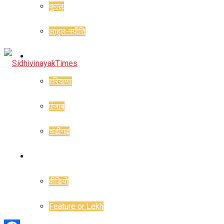
कुल्लू
लाहुल-स्पीति
राज्य
हरियाणा
पंजाब
चंडीगढ़
राजनीति
वीडियो
Feature or Lekh