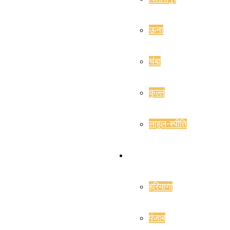
ऊना
चंबा
कुल्लू
लाहुल-स्पीति
राज्य
हरियाणा
पंजाब