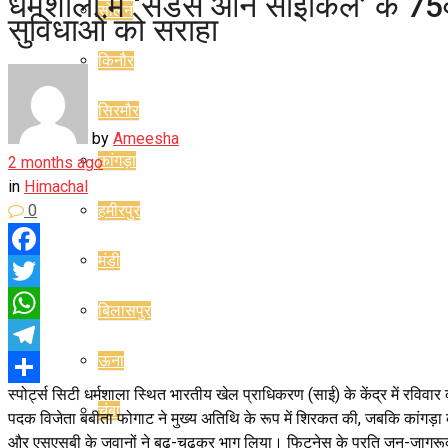
धर्मशाला में ‘संडेस ऑन साइकिल’ के 75वे
सोलन
सुविधाओं को सराहा
किनौर
सिरमौर
by
Ameesha
कांगड़ा
2 months ago
in
Himachal
0
हमीरपुर
मंडी
Facebook
Twitter
बिलासपुर
WhatsApp
ऊना
Telegram
स्पोर्ट्स सिटी धर्मशाला स्थित भारतीय खेल प्राधिकरण (साई) के केंद्र में रवि
Share
चंबा
पदक विजेता बबीता फोगाट ने मुख्य अतिथि के रूप में शिरकत की, जबकि कांगड़ा के
और एसएसबी के जवानों ने बढ़-चढ़कर भाग लिया। फिटनेस के प्रति जन-जागरूकता फै