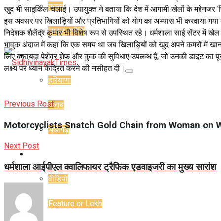
कुल्लू
खुद भी साइकिल चलाई। उपायुक्त ने बताया कि देश में आगामी खेलों के मद्देनजर ‘फि
इस अवसर पर खिलाड़ियों और प्रतिभागियों को योग का अभ्यास भी करवाया गया ता
लाहुल-स्पीति
निदेशक शैलेंद्र कुमार भी विशेष रूप से उपस्थित रहे। धर्मशाला साई सेंटर में खे
भावुक अंदाज में कहा कि एक समय था जब खिलाड़ियों को खुद अपने कमरों में ख
राज्य
लिए बकायदा पेशेवर शेफ और कुक की सुविधाएं उपलब्ध हैं, जो उनकी डाइट का पूरा 
लक्ष्य पर ध्यान केंद्रित करने की नसीहत दी।
हरियाणा
Previous Post
पंजाब
Motorcyclists Snatch Gold Chain from Woman on 
चंडीगढ़
Next Post
राजनीति
धर्मशाला आईपीएल क्वालिफायर ट्रैफिक एडवाइजरी का मुख्य सारांश
वीडियो
Feature or Lekh