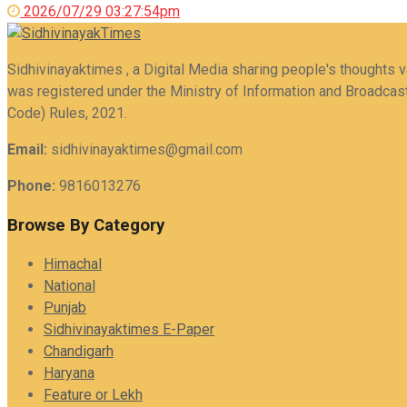
2026/07/29 03:27:54pm
Sidhivinayaktimes , a Digital Media sharing people's thoughts v
was registered under the Ministry of Information and Broadcas
Code) Rules, 2021.
Email:
sidhivinayaktimes@gmail.com
Phone:
9816013276
Browse By Category
Himachal
National
Punjab
Sidhivinayaktimes E-Paper
Chandigarh
Haryana
Feature or Lekh