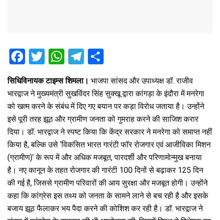
F
T
W
T
S
a
wi
h
el
h
सिधिविनायक टाइम्स शिमला।
भाजपा सांसद और उपाध्यक्ष डॉ. राजीव
ce
tt
at
e
ar
भारद्वाज ने मुख्यमंत्री सुखविंदर सिंह सुक्खू द्वारा कांगड़ा के इंदौरा में मनरेगा
b
er
s
gr
e
को खत्म करने के संबंध में दिए गए बयान पर कड़ा विरोध जताया है। उन्होंने
o
A
a
इसे पूरी तरह झूठ और ग्रामीण जनता को गुमराह करने की साजिश करार
o
p
m
दिया। डॉ. भारद्वाज ने स्पष्ट किया कि केंद्र सरकार ने मनरेगा को समाप्त नहीं
किया है, बल्कि उसे ‘विकसित भारत गारंटी फॉर रोजगार एवं आजीविका मिशन
k
p
(ग्रामीण)’ के रूप में और अधिक मजबूत, पारदर्शी और परिणामोन्मुख बनाया
है। नए कानून के तहत रोजगार की गारंटी 100 दिनों से बढ़ाकर 125 दिन
की गई है, जिससे ग्रामीण परिवारों की आय सुरक्षा और मजबूत होगी। उन्होंने
कहा कि कांग्रेस इस तथ्य को जनता के सामने लाने से बच रही है और इसके
बजाय झूठ फैलाकर भय पैदा करने की कोशिश कर रही है। डॉ. भारद्वाज ने