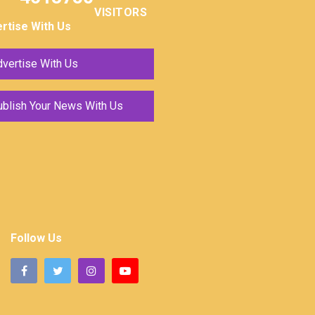
VISITORS
rtise With Us
vertise With Us
ublish Your News With Us
Follow Us