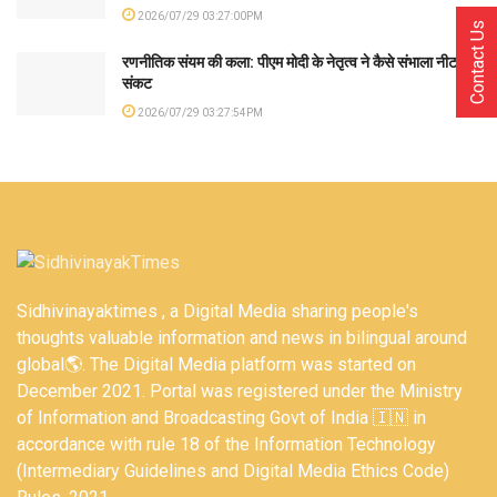
2026/07/29 03:27:00PM
Contact Us
रणनीतिक संयम की कला: पीएम मोदी के नेतृत्व ने कैसे संभाला नीट
संकट
2026/07/29 03:27:54PM
Sidhivinayaktimes , a Digital Media sharing people's
thoughts valuable information and news in bilingual around
global🌎. The Digital Media platform was started on
December 2021. Portal was registered under the Ministry
of Information and Broadcasting Govt of India 🇮🇳 in
accordance with rule 18 of the Information Technology
(Intermediary Guidelines and Digital Media Ethics Code)