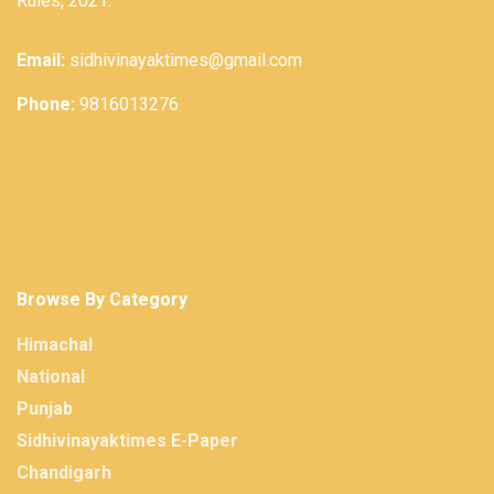
Rules, 2021.
Email:
sidhivinayaktimes@gmail.com
Phone:
9816013276
Browse By Category
Himachal
National
Punjab
Sidhivinayaktimes E-Paper
Chandigarh