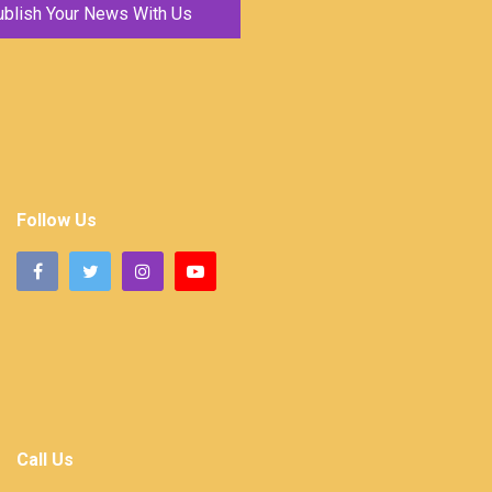
ublish Your News With Us
Follow Us
Call Us