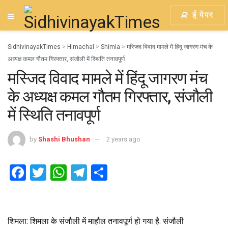
ई पेपर
SidhivinayakTimes
>
Himachal
>
Shimla
>
मस्जिद विवाद मामले में हिंदू जागरण मंच के
अध्यक्ष कमल गौतम गिरफ्तार, संजौली में स्थिति तनावपूर्ण
मस्जिद विवाद मामले में हिंदू जागरण मंच
के अध्यक्ष कमल गौतम गिरफ्तार, संजौली
में स्थिति तनावपूर्ण
by
Shashi Bhushan
2 years ago
F
T
W
T
S
a
wi
h
el
h
ce
tt
at
e
ar
b
er
s
gr
e
शिमला: शिमला के संजौली में माहौल तनावपूर्ण हो गया है. संजौली