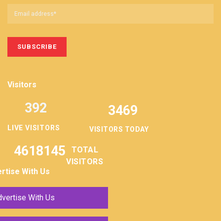
Visitors
392
3469
LIVE VISITORS
VISITORS TODAY
4618145
TOTAL
VISITORS
rtise With Us
vertise With Us