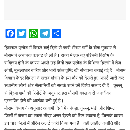
F
T
W
T
S
a
wi
h
el
h
हिमाचल प्रदेश में पिछले कई दिनों से जारी भीषण गर्मी के बीच गुरुवार से
ce
tt
at
e
ar
मौसम ने अचानक करवट ले ली है। राज्य में एक नए पश्चिमी विक्षोभ के
b
er
s
gr
e
सक्रिय होने के कारण अगले छह दिनों तक प्रदेश के विभिन्न हिस्सों में तेज
o
A
a
आंधी, मूसलाधार बारिश और भारी ओलावृष्टि की संभावना जताई गई है। मौसम
o
p
m
विज्ञान केंद्र शिमला ने खराब मौसम के इस दौर को देखते हुए अलर्ट जारी कर
स्थानीय लोगों और सैलानियों को सतर्क रहने की विशेष सलाह दी है। कुल्लू
k
p
से प्रिया शर्मा की रिपोर्ट के अनुसार, इस मौसमी बदलाव से जनजीवन
प्रभावित होने की आशंका बनी हुई है।
मौसम विभाग के अनुसार आगामी दिनों में कांगड़ा, कुल्लू, मंडी और शिमला
जिलों में मौसम का सबसे तीव्र असर देखने को मिल सकता है, जिसके कारण
इन चार जिलों में ऑरेंज अलर्ट जारी किया गया है। वहीं लाहौल-स्पीति और