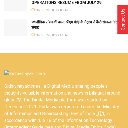
OPERATIONS RESUME FROM JULY 29
2026/07/29 03:27:00PM
Contact Us
रणनीतिक संयम की कला: पीएम मोदी के नेतृत्व ने कैसे संभाला नीट
संकट
2026/07/29 03:27:54PM
Sidhivinayaktimes , a Digital Media sharing people's
thoughts valuable information and news in bilingual around
global🌎. The Digital Media platform was started on
December 2021. Portal was registered under the Ministry
of Information and Broadcasting Govt of India 🇮🇳 in
accordance with rule 18 of the Information Technology
(Intermediary Guidelines and Digital Media Ethics Code)