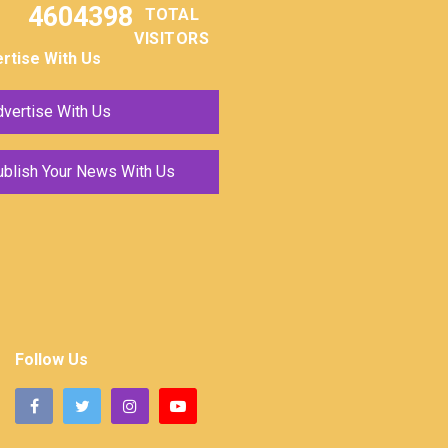
4604398
TOTAL
VISITORS
rtise With Us
vertise With Us
ublish Your News With Us
Follow Us