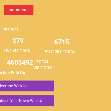
Visitors
279
6715
LIVE VISITORS
VISITORS TODAY
4603492
TOTAL
VISITORS
rtise With Us
vertise With Us
ublish Your News With Us