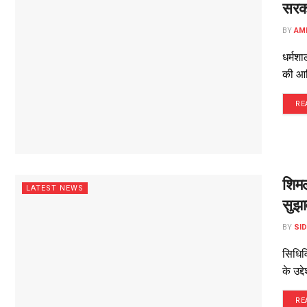
सरका
BY
AM
धर्मशा
की आध
RE
शिमल
LATEST NEWS
सुझा
BY
SI
सिधिव
के उद्
RE