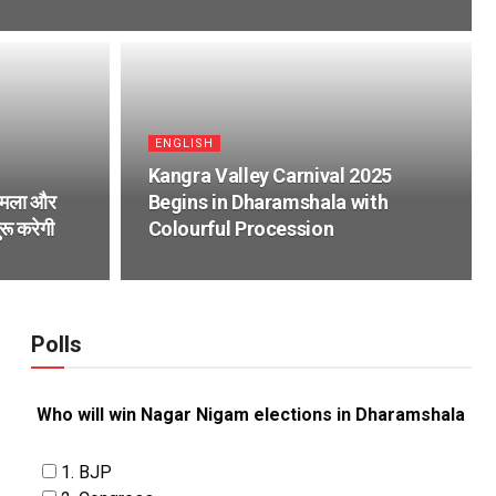
ENGLISH
Kangra Valley Carnival 2025
शिमला और
Begins in Dharamshala with
रू करेगी
Colourful Procession
Polls
Who will win Nagar Nigam elections in Dharamshala
1. BJP