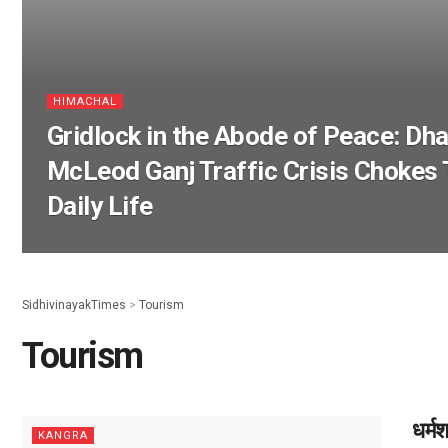
HIMACHAL
Gridlock in the Abode of Peace: D
McLeod Ganj Traffic Crisis Chokes
Daily Life
SidhivinayakTimes
>
Tourism
Tourism
धर्म
KANGRA