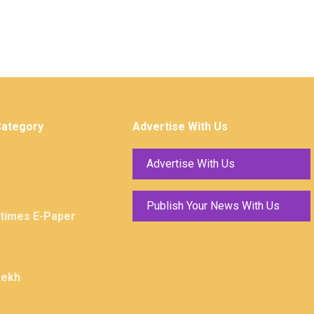
Category
Advertise With Us
Advertise With Us
Publish Your News With Us
ktimes E-Paper
Lekh