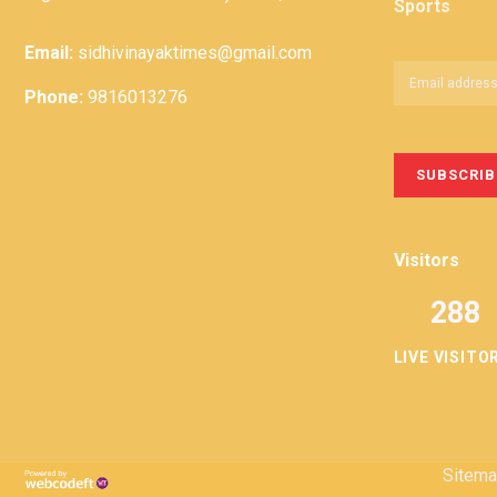
Sports
Email:
sidhivinayaktimes@gmail.com
Phone:
9816013276
Visitors
288
LIVE VISITO
Privacy
Term &
Policy
Conditions
Sitem