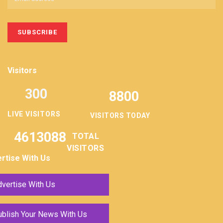
Visitors
300
8800
LIVE VISITORS
VISITORS TODAY
4613088
TOTAL
VISITORS
rtise With Us
vertise With Us
ublish Your News With Us