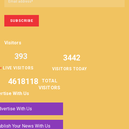
Visitors
393
3442
LIVE VISITORS
VISITORS TODAY
4618118
TOTAL
VISITORS
rtise With Us
vertise With Us
ublish Your News With Us