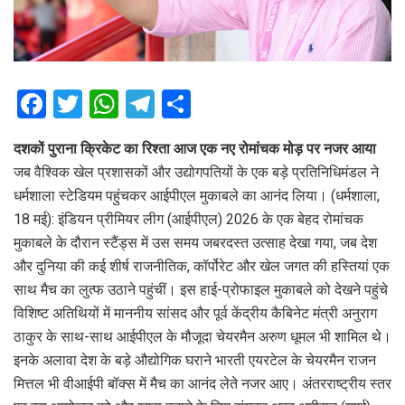
F
T
W
T
S
a
wi
h
el
h
दशकों पुराना क्रिकेट का रिश्ता आज एक नए रोमांचक मोड़ पर नजर आया
ce
tt
at
e
ar
जब वैश्विक खेल प्रशासकों और उद्योगपतियों के एक बड़े प्रतिनिधिमंडल ने
b
er
s
gr
e
धर्मशाला स्टेडियम पहुंचकर आईपीएल मुकाबले का आनंद लिया। (धर्मशाला,
o
A
a
18 मई): इंडियन प्रीमियर लीग (आईपीएल) 2026 के एक बेहद रोमांचक
o
p
m
मुकाबले के दौरान स्टैंड्स में उस समय जबरदस्त उत्साह देखा गया, जब देश
और दुनिया की कई शीर्ष राजनीतिक, कॉर्पोरेट और खेल जगत की हस्तियां एक
k
p
साथ मैच का लुत्फ उठाने पहुंचीं। इस हाई-प्रोफाइल मुकाबले को देखने पहुंचे
विशिष्ट अतिथियों में माननीय सांसद और पूर्व केंद्रीय कैबिनेट मंत्री अनुराग
ठाकुर के साथ-साथ आईपीएल के मौजूदा चेयरमैन अरुण धूमल भी शामिल थे।
इनके अलावा देश के बड़े औद्योगिक घराने भारती एयरटेल के चेयरमैन राजन
मित्तल भी वीआईपी बॉक्स में मैच का आनंद लेते नजर आए। अंतरराष्ट्रीय स्तर