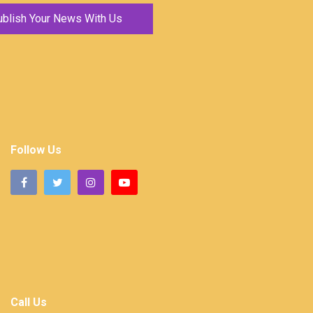
ublish Your News With Us
Follow Us
Call Us