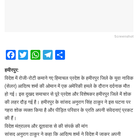
Screenshot
F
T
W
T
S
a
wi
h
el
h
हमीरपुर:
ce
tt
at
e
ar
विदेश में रोजी-रोटी कमाने गए हिमाचल प्रदेश के हमीरपुर जिले के युवा नाविक
b
er
s
gr
e
(सेलर) आदित्य शर्मा की ओमान में एक अमेरिकी हमले के दौरान दर्दनाक मौत
o
A
a
हो गई। इस दुखद समाचार से पूरे प्रदेश और विशेषकर हमीरपुर जिले में शोक
o
p
m
की लहर दौड़ गई है। हमीरपुर के सांसद अनुराग सिंह ठाकुर ने इस घटना पर
गहरा शोक व्यक्त किया है और पीड़ित परिवार के प्रति अपनी संवेदनाएं प्रकट
k
p
की हैं।
विदेश मंत्रालय और दूतावास से की संपर्क की मांग
सांसद अनुराग ठाकुर ने कहा कि आदित्य शर्मा ने विदेश में जाकर अपनी