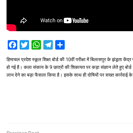
F
T
W
T
S
a
wi
h
el
h
हिमाचल प्रदेश स्कूल शिक्षा बोर्ड की 10वीं परीक्षा में बिलासपुर के झंडूता केंद्
ce
tt
at
e
ar
हो गई है। कला संकाय के 9 छात्रों की शिकायत पर कड़ा संज्ञान लेते हुए बोर्ड अध्
b
er
s
gr
e
लाभ देने का बड़ा फैसला किया है। इसके साथ ही दोषियों पर सख्त कार्रवाई के लि
o
A
a
o
p
m
k
p