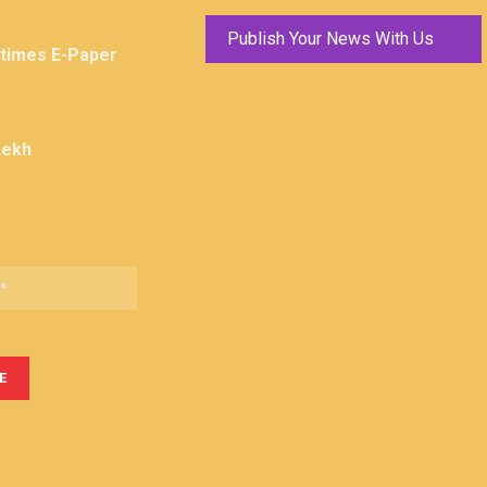
Publish Your News With Us
ktimes E-Paper
Lekh