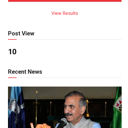
View Results
Post View
10
Recent News