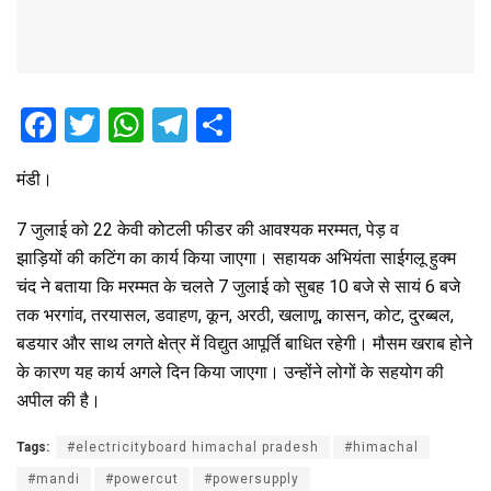
F
T
W
T
S
a
wi
h
el
h
मंडी।
ce
tt
at
e
ar
b
er
s
gr
e
7 जुलाई को 22 केवी कोटली फीडर की आवश्यक मरम्मत, पेड़ व
o
A
a
झाड़ियों की कटिंग का कार्य किया जाएगा। सहायक अभियंता साईगलू हुक्म
चंद ने बताया कि मरम्मत के चलते 7 जुलाई को सुबह 10 बजे से सायं 6 बजे
o
p
m
तक भरगांव, तरयासल, डवाहण, कून, अरठी, खलाणू, कासन, कोट, दु्रब्बल,
k
p
बडयार और साथ लगते क्षेत्र में विद्युत आपूर्ति बाधित रहेगी। मौसम खराब होने
के कारण यह कार्य अगले दिन किया जाएगा। उन्होंने लोगों के सहयोग की
अपील की है।
Tags:
#electricityboard himachal pradesh
#himachal
#mandi
#powercut
#powersupply