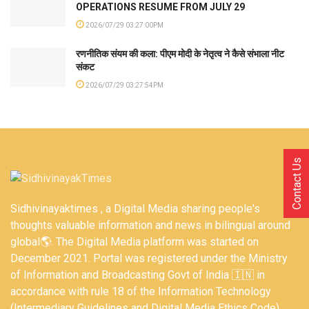
OPERATIONS RESUME FROM JULY 29
2026/07/29 03:27:00PM
रणनीतिक संयम की कला: पीएम मोदी के नेतृत्व ने कैसे संभाला नीट
संकट
2026/07/29 03:27:54PM
Contact Us
Sidhivinayaktimes , a Digital Media sharing people's
thoughts valuable information and news in bilingual around
global🌎. The Digital Media platform was started on
December 2021. Portal was registered under the Ministry
of Information and Broadcasting Govt of India 🇮🇳 in
accordance with rule 18 of the Information Technology
(Intermediary Guidelines and Digital Media Ethics Code)