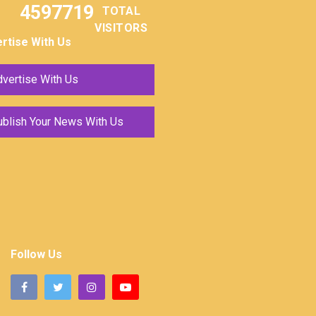
4597719
TOTAL
VISITORS
rtise With Us
vertise With Us
ublish Your News With Us
Follow Us