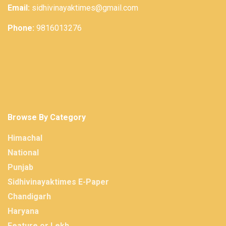
Email:
sidhivinayaktimes@gmail.com
Phone:
9816013276
Browse By Category
Himachal
National
Punjab
Sidhivinayaktimes E-Paper
Chandigarh
Haryana
Feature or Lekh