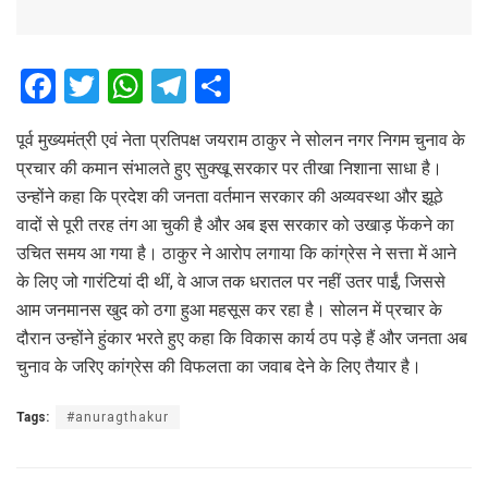
F
T
W
T
S
a
wi
h
el
h
पूर्व मुख्यमंत्री एवं नेता प्रतिपक्ष जयराम ठाकुर ने सोलन नगर निगम चुनाव के
ce
tt
at
e
ar
प्रचार की कमान संभालते हुए सुक्खू सरकार पर तीखा निशाना साधा है।
b
er
s
gr
e
उन्होंने कहा कि प्रदेश की जनता वर्तमान सरकार की अव्यवस्था और झूठे
o
A
a
वादों से पूरी तरह तंग आ चुकी है और अब इस सरकार को उखाड़ फेंकने का
o
p
m
उचित समय आ गया है। ठाकुर ने आरोप लगाया कि कांग्रेस ने सत्ता में आने
के लिए जो गारंटियां दी थीं, वे आज तक धरातल पर नहीं उतर पाईं, जिससे
k
p
आम जनमानस खुद को ठगा हुआ महसूस कर रहा है। सोलन में प्रचार के
दौरान उन्होंने हुंकार भरते हुए कहा कि विकास कार्य ठप पड़े हैं और जनता अब
चुनाव के जरिए कांग्रेस की विफलता का जवाब देने के लिए तैयार है।
Tags:
#anuragthakur