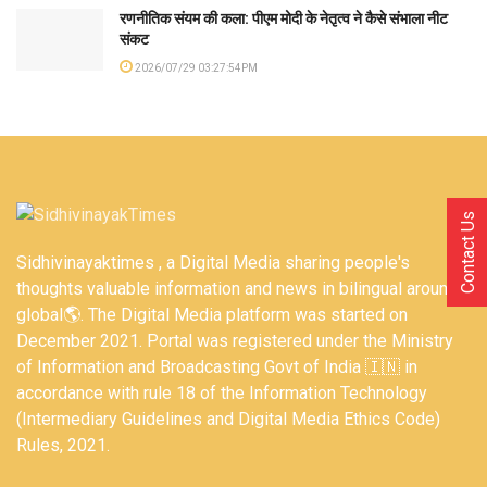
रणनीतिक संयम की कला: पीएम मोदी के नेतृत्व ने कैसे संभाला नीट
संकट
2026/07/29 03:27:54PM
Contact Us
Sidhivinayaktimes , a Digital Media sharing people's
thoughts valuable information and news in bilingual around
global🌎. The Digital Media platform was started on
December 2021. Portal was registered under the Ministry
of Information and Broadcasting Govt of India 🇮🇳 in
accordance with rule 18 of the Information Technology
(Intermediary Guidelines and Digital Media Ethics Code)
Rules, 2021.