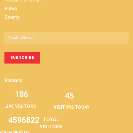
Video
Sports
Visitors
186
45
LIVE VISITORS
VISITORS TODAY
4596822
TOTAL
VISITORS
rtise With Us