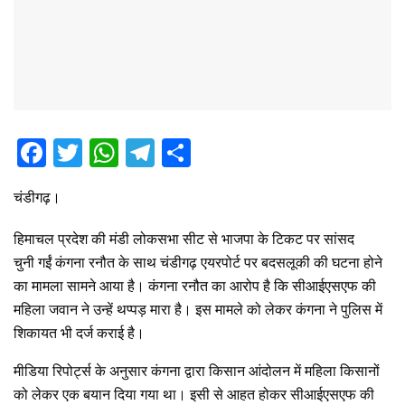
F
T
W
T
S
a
wi
h
el
h
चंडीगढ़।
ce
tt
at
e
ar
b
er
s
gr
e
हिमाचल प्रदेश की मंडी लोकसभा सीट से भाजपा के टिकट पर सांसद
o
A
a
चुनी गईं कंगना रनौत के साथ चंडीगढ़ एयरपोर्ट पर बदसलूकी की घटना होने
का मामला सामने आया है। कंगना रनौत का आरोप है कि सीआईएसएफ की
o
p
m
महिला जवान ने उन्हें थप्पड़ मारा है। इस मामले को लेकर कंगना ने पुलिस में
k
p
शिकायत भी दर्ज कराई है।
मीडिया रिपोर्ट्स के अनुसार कंगना द्वारा किसान आंदोलन में महिला किसानों
को लेकर एक बयान दिया गया था। इसी से आहत होकर सीआईएसएफ की