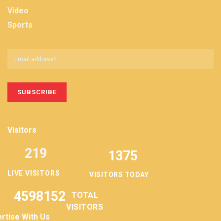
Video
Sports
Visitors
219
1375
LIVE VISITORS
VISITORS TODAY
4598152
TOTAL
VISITORS
rtise With Us