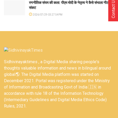
Contact Us
रणनीतिक संयम की कला: पीएम मोदी के नेतृत्व ने कैसे संभाला नीट
संकट
2026/07/29 03:27:54PM
Sidhivinayaktimes , a Digital Media sharing people's
thoughts valuable information and news in bilingual around
global🌎. The Digital Media platform was started on
December 2021. Portal was registered under the Ministry
of Information and Broadcasting Govt of India 🇮🇳 in
accordance with rule 18 of the Information Technology
(Intermediary Guidelines and Digital Media Ethics Code)
Rules, 2021.